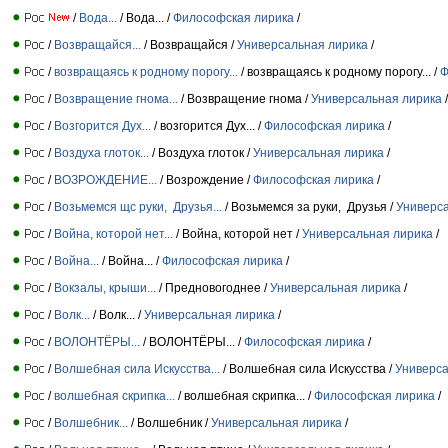
/
Вода...
/ Вода... /
Философская лирика
/
/
Возвращайся...
/ Возвращайся /
Универсальная лирика
/
/
возвращаясь к родному порогу...
/ возвращаясь к родному порогу... /
Ф
/
Возвращение гнома...
/ Возвращение гнома /
Универсальная лирика
/
/
Возгорится Дух...
/ возгорится Дух... /
Философская лирика
/
/
Воздуха глоток...
/ Воздуха глоток /
Универсальная лирика
/
/
ВОЗРОЖДЕНИЕ...
/ Возрождение /
Философская лирика
/
/
Возьмемся щс руки, Друзья...
/ Возьмемся за руки, Друзья /
Универс
/
Война, которой нет...
/ Война, которой нет /
Универсальная лирика
/
/
Война...
/ Война... /
Философская лирика
/
/
Вокзалы, крыши...
/ Предновогоднее /
Универсальная лирика
/
/
Волк...
/ Волк... /
Универсальная лирика
/
/
ВОЛОНТЁРЫ...
/ ВОЛОНТЁРЫ... /
Философская лирика
/
/
Волшебная сила Искусства...
/ Волшебная сила Искусства /
Универса
/
волшебная скрипка...
/ волшебная скрипка... /
Философская лирика
/
/
Волшебник...
/ Волшебник /
Универсальная лирика
/