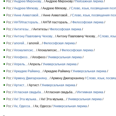
/
Андрею Миронову...
/ Андрею Миронову /
Пейзажная лирика
/
/
Андрею Мягкову...
/ Андрею Мягкову... /
Слово, язык, посвящения поэ
/
Анне Ахматовой...
/ Анне Ахматовой... /
Слово, язык, посвящения по
/
АНТИпастораль...
/ АНТИ пастораль... /
Философская лирика
/
/
Антитезы...
/ Антитезы /
Философская лирика
/
/
Антону Павловичу Чехову...
/ Антону Павловичу Чехову... /
Слово, язы
/
апогей...
/ апогей... /
Философская лирика
/
/
Апокалипсис...
/ Апокалипсис... /
Философская лирика
/
/
Апофеоз...
/ Апофеоз /
Универсальная лирика
/
/
Апрель...
/ Апрель /
Универсальная лирика
/
/
Аркадию Райкину...
/ Аркадию Райкину /
Универсальная лирика
/
/
Армену Джигарханяну...
/ Армену Джигарханяну /
Слово, язык, посвя
/
Артист...
/ Артист /
Универсальная лирика
/
/
Атласная свадьба...
/ Атласная свадьба... /
Интимная лирика
/
/
Ах! Эта музыка...
/ Ах! Эта музыка... /
Универсальная лирика
/
/
Ах, Одесса...
/ Ах, Одесса /
Универсальная лирика
/