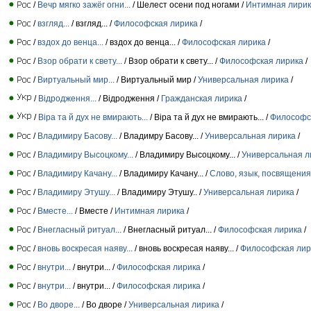
/
Вечр мягко зажёг огни...
/ Шелест осени под ногами /
Интимная лири
/
взгляд...
/ взгляд... /
Философская лирика
/
/
вздох до венца...
/ вздох до венца... /
Философская лирика
/
/
Взор обрати к свету...
/ Взор обрати к свету... /
Философская лирика
/
/
Виртуальный мир...
/ Виртуальный мир /
Универсальная лирика
/
/
Відродження...
/ Відродження /
Гражданская лирика
/
/
Віра та й дух не вмирають...
/ Віра та й дух не вмирають... /
Философс
/
Владимиру Басову...
/ Владимру Басову... /
Универсальная лирика
/
/
Владимиру Высоцкому...
/ Владимиру Высоцкому... /
Универсальная л
/
Владимиру Качану...
/ Владимиру Качану... /
Слово, язык, посвящения
/
Владимиру Этушу...
/ Владимиру Этушу.. /
Универсальная лирика
/
/
Вместе...
/ Вместе /
Интимная лирика
/
/
Внегласный ритуал...
/ Внегласный ритуал... /
Философская лирика
/
/
вновь воскресая наяву...
/ вновь воскресая наяву... /
Философская лир
/
внутри...
/ внутри... /
Философская лирика
/
/
внутри...
/ внутри... /
Философская лирика
/
/
Во дворе...
/ Во дворе /
Универсальная лирика
/