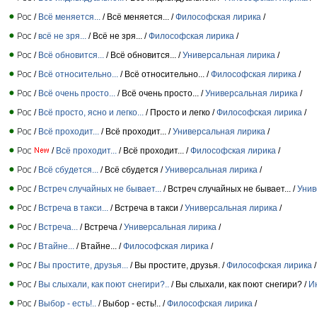
/
Всё меняется...
/ Всё меняется... /
Философская лирика
/
/
всё не зря...
/ Всё не зря... /
Философская лирика
/
/
Всё обновится...
/ Всё обновится... /
Универсальная лирика
/
/
Всё относительно...
/ Всё относительно... /
Философская лирика
/
/
Всё очень просто...
/ Всё очень просто... /
Универсальная лирика
/
/
Всё просто, ясно и легко...
/ Просто и легко /
Философская лирика
/
/
Всё проходит...
/ Всё проходит... /
Универсальная лирика
/
/
Всё проходит...
/ Всё проходит... /
Философская лирика
/
/
Всё сбудется...
/ Всё сбудется /
Универсальная лирика
/
/
Встреч случайных не бывает...
/ Встреч случайных не бывает... /
Унив
/
Встреча в такси...
/ Встреча в такси /
Универсальная лирика
/
/
Встреча...
/ Встреча /
Универсальная лирика
/
/
Втайне...
/ Втайне... /
Философская лирика
/
/
Вы простите, друзья...
/ Вы простите, друзья. /
Философская лирика
/
/
Вы слыхали, как поют снегири?..
/ Вы слыхали, как поют снегири? /
И
/
Выбор - есть!..
/ Выбор - есть!.. /
Философская лирика
/