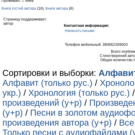
Проживает: г. Киев
Книга гостей автора
(16),
Книги автора
(6)
Страницу поддерживает:
автор
Контактная информация:
Написать письмо
Телефон мобильный: 380662269003
Всего опубли
Стихотворений авто
Общее количество 
Сортировки и выборки:
Алфавит
Алфавит (только рус.)
/
Хронолог
укр.)
/
Хронология (только рус.)
произведений (у+р)
/
Произведен
(у+р)
/
Песни в золотом аудиофо
произведения автора (у+р)
/
Все
Только песни с аудиофайлами (