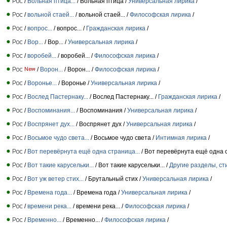
/
Вольная птица...
/ Вольная птица /
Универсальная лирика
/
/
вольной стаей...
/ вольной стаей... /
Философская лирика
/
/
вопрос...
/ вопрос... /
Гражданская лирика
/
/
Вор...
/ Вор... /
Универсальная лирика
/
/
воробей...
/ воробей... /
Философская лирика
/
/
Ворон...
/ Ворон... /
Философская лирика
/
/
Воронье...
/ Воронье /
Универсальная лирика
/
/
Вослед Пастернаку...
/ Вослед Пастернаку... /
Гражданская лирика
/
/
Воспоминания...
/ Воспоминания /
Универсальная лирика
/
/
Воспрянет дух...
/ Воспрянет дух /
Универсальная лирика
/
/
Восьмое чудо света...
/ Восьмое чудо света /
Интимная лирика
/
/
Вот перевёрнута ещё одна страница...
/ Вот перевёрнута ещё одна 
/
Вот такие карусельки...
/ Вот такие карусельки... /
Другие разделы, ст
/
Вот уж ветер стих...
/ Брутальный стих /
Универсальная лирика
/
/
Времена года...
/ Времена года /
Универсальная лирика
/
/
времени река...
/ времени река... /
Философская лирика
/
/
Временно...
/ Временно... /
Философская лирика
/