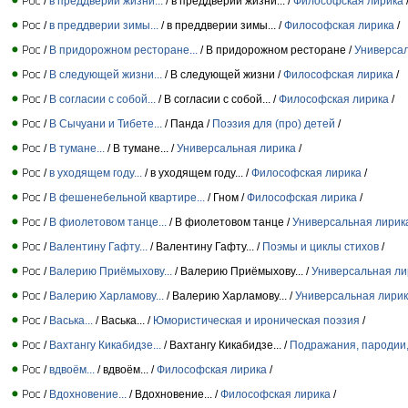
/
в преддверии жизни...
/ в преддверии жизни... /
Философская лирика
/
в преддверии зимы...
/ в преддверии зимы... /
Философская лирика
/
/
В придорожном ресторане...
/ В придорожном ресторане /
Универсал
/
В следующей жизни...
/ В следующей жизни /
Философская лирика
/
/
В согласии с собой...
/ В согласии с собой... /
Философская лирика
/
/
В Сычуани и Тибете...
/ Панда /
Поэзия для (про) детей
/
/
В тумане...
/ В тумане... /
Универсальная лирика
/
/
в уходящем году...
/ в уходящем году... /
Философская лирика
/
/
В фешенебельной квартире...
/ Гном /
Философская лирика
/
/
В фиолетовом танце...
/ В фиолетовом танце /
Универсальная лирик
/
Валентину Гафту...
/ Валентину Гафту... /
Поэмы и циклы стихов
/
/
Валерию Приёмыхову...
/ Валерию Приёмыхову... /
Универсальная ли
/
Валерию Харламову...
/ Валерию Харламову... /
Универсальная лири
/
Васька...
/ Васька... /
Юмористическая и ироническая поэзия
/
/
Вахтангу Кикабидзе...
/ Вахтангу Кикабидзе... /
Подражания, пародии
/
вдвоём...
/ вдвоём... /
Философская лирика
/
/
Вдохновение...
/ Вдохновение... /
Философская лирика
/