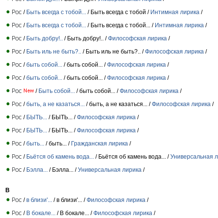
/
Быть всегда с тобой...
/ Быть всегда с тобой /
Интимная лирика
/
/
Быть всегда с тобой...
/ Быть всегда с тобой... /
Интимная лирика
/
/
Быть добру!..
/ Быть добру!.. /
Философская лирика
/
/
Быть иль не быть?..
/ Быть иль не быть?.. /
Философская лирика
/
/
быть собой...
/ быть собой... /
Философская лирика
/
/
быть собой...
/ быть собой... /
Философская лирика
/
/
Быть собой...
/ быть собой... /
Философская лирика
/
/
быть, а не казаться...
/ быть, а не казаться... /
Философская лирика
/
/
БЫТЬ...
/ БЫТЬ... /
Философская лирика
/
/
БЫТЬ...
/ БЫТЬ... /
Философская лирика
/
/
быть...
/ быть... /
Гражданская лирика
/
/
Бьётся об камень вода...
/ Бьётся об камень вода... /
Универсальная 
/
Бэлла...
/ Бэлла... /
Универсальная лирика
/
В
/
в близи'...
/ в близи'... /
Философская лирика
/
/
В бокале...
/ В бокале... /
Философская лирика
/