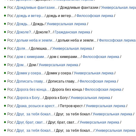
/
Дождливые фантазии...
/ Дождливые фантазии /
Универсальная лир
/
дождь и ветер...
/ дождь и ветер... /
Философская лирика
/
/
Дождь...
/ Дождь /
Универсальная лирика
/
/
Доколе?..
/ Доколе?.. /
Гражданская лирика
/
/
дольки неба и земли...
/ дольки неба и земли... /
Философская лирика
/
Доля...
/ Долюшка... /
Универсальная лирика
/
/
дом с химерами...
/ дом с химерами... /
Философская лирика
/
/
Дом...
/ Дом /
Универсальная лирика
/
/
Домик у озера...
/ Домик у озера /
Универсальная лирика
/
/
Дописать главу...
/ Дописать главу... /
Философская лирика
/
/
Дорога без конца...
/ Дорога без конца /
Философская лирика
/
/
Дорога к Богу...
/ Дорога к Богу /
Универсальная лирика
/
/
Драка, розыск и арест...
/ Петров крест /
Универсальная лирика
/
/
Друг, за тебя бокал...
/ Друг, за тебя бокал /
Универсальная лирика
/
/
Друг, брат, сват...
/ Друг, брат, сват... /
Универсальная лирика
/
/
Друг, за тебя бокал...
/ Друг, за тебя бокал... /
Универсальная лирика