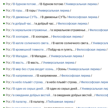
/
В бурном потоке...
/ В бурном потоке /
Универсальная лирика
/
/
В горы...
/ В горы /
Универсальная лирика
/
/
В движеньи СУТЬ...
/ В движеньи СУТЬ /
Философская лирика
/
/
в добрый час...
/ в добрый час... /
Философская лирика
/
/
в зеркальном отраженье...
/ в зеркальном отраженье... /
Философская
/
В зоопарке...
/ В зоопарке... /
Философская лирика
/
/
В капле солнечного света...
/ В капле солнечного света... /
Универсал
/
В кромешной темноте...
/ Пойду-ка я гулять... /
Философская лирика
/
/
В Магадан...
/ В Магадан... /
Универсальная лирика
/
/
В масть...
/ В масть... /
Универсальная лирика
/
/
В мир без стука входит осень...
/ Осень /
Универсальная лирика
/
/
В напряжении...
/ В напряжении... /
Философская лирика
/
/
в небо плывёт строка...
/ в небо плывёт строка... /
Философская лири
/
В один из серых дней...
/ В один из серых дней... /
Универсальная ли
/
в ожидании добрых вестей...
/ в ожидании добрых вестей... /
Философ
/
В палатку...
/ В палатку.. /
Пейзажная лирика
/