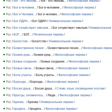
/
бог - это любовь...
/ бог - это любовь... /
Философская лирика
/
/
Бог в человеке...
/ Бог в человеке... /
Философская лирика
/
/
Бог и Человек...
/ бог и человек... /
Философская лирика
/
/
Бог ОДИН...
/ Бог ОДИН /
Универсальная лирика
/
/
Бог сочувствует смелым...
/ Бог сочувствует смелым /
Универсальная
/
БОГ...
/ БОГ... /
Религиозная лирика
/
/
Богатство...
/ Богатство /
Универсальная лирика
/
/
Божественное пение...
/ Божественное пение... /
Философская лирик
/
Божия рука...
/ Божия рука... /
Философская лирика
/
/
Божье создание...
/ Божье создание... /
Философская лирика
/
/
Божья свеча...
/ Божья свеча... /
Философская лирика
/
/
Боль утраты...
/ Боль утраты... /
Философская лирика
/
/
Борозда...
/ Борозда... /
Философская лирика
/
/
Босая душа...
/ Босая душа... /
Слово, язык, посвящения поэтам
/
/
Братцы, опомнитесь...
/ Люди... /
Философская лирика
/
/
Бричка...
/ Бричка /
Универсальная лирика
/
/
бродяга...
/ бродяга... /
Философская лирика
/