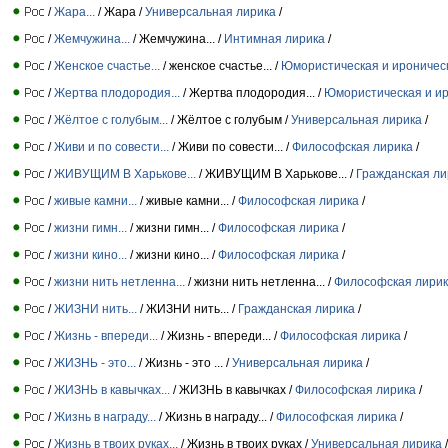
/
Жара...
/ Жара /
Универсальная лирика
/
/
Жемчужина...
/ Жемчужина... /
Интимная лирика
/
/
Женское счастье...
/ женское счастье... /
Юмористическая и ироничес
/
Жертва плодородия...
/ Жертва плодородия... /
Юмористическая и ир
/
Жёлтое с голубым...
/ Жёлтое с голубым /
Универсальная лирика
/
/
Живи и по совести...
/ Живи по совести... /
Философская лирика
/
/
ЖИВУЩИМ В Харькове...
/ ЖИВУЩИМ В Харькове... /
Гражданская ли
/
живые камни...
/ живые камни... /
Философская лирика
/
/
жизни гимн...
/ жизни гимн... /
Философская лирика
/
/
жизни кино...
/ жизни кино... /
Философская лирика
/
/
жизни нить нетленна...
/ жизни нить нетленна... /
Философская лири
/
ЖИЗНИ нить...
/ ЖИЗНИ нить... /
Гражданская лирика
/
/
Жизнь - впереди...
/ Жизнь - впереди... /
Философская лирика
/
/
ЖИЗНЬ - это...
/ Жизнь - это ... /
Универсальная лирика
/
/
ЖИЗНЬ в кавычках...
/ ЖИЗНЬ в кавычках /
Философская лирика
/
/
Жизнь в награду...
/ Жизнь в награду... /
Философская лирика
/
/
Жизнь в твоих руках...
/ Жизнь в твоих руках /
Универсальная лирика
/