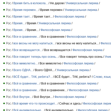
/
Время бить в колокола...
/ Не даром /
Универсальная лирика
/
/
Время перемен...
/ Время перемен /
Универсальная лирика
/
/
Время тает...
/ Время тает... /
Философская лирика
/
/
Время...
/ Время /
Универсальная лирика
/
/
Время...
/ Время... /
Философская лирика
/
/
Все в сравнении...
/ Все в сравнении /
Философская лирика
/
/
все весны не могу напиться...
/ все весны не могу напиться... /
Филосо
/
Все возвращается...
/ Все возвращается /
Философская лирика
/
/
Все говорят теперь про осень...
/ Все говорят теперь про осень /
Уни
/
Все мимолетно...
/ Все мимолетно /
Философская лирика
/
/
Всего ОДНА...
/ Всего ОДНА... /
Универсальная лирика
/
/
ВСЁ будет... ТАК, ребята?...
/ ВСЁ будет... ТАК, ребята? /
Слово, язык
/
Всё в сравнении...
/ Всё в сравнении /
Философская лирика
/
/
Всё в сравнении...
/ Всё в сравнении... /
Философская лирика
/
/
Всё Внутри...
/ Всё Внутри... /
Философская лирика
/
/
Всё время что-то происходит...
/ Сейчас и здесь /
Философская лири
/
Всё индивидуально...
/ Всё индивидуально... /
Философская лирика
/