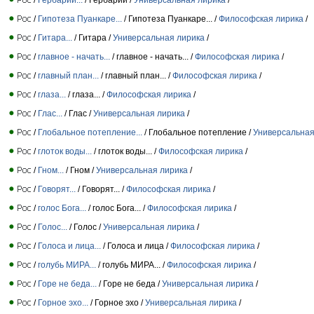
/
Гипотеза Пуанкаре...
/ Гипотеза Пуанкаре... /
Философская лирика
/
/
Гитара...
/ Гитара /
Универсальная лирика
/
/
главное - начать...
/ главное - начать... /
Философская лирика
/
/
главный план...
/ главный план... /
Философская лирика
/
/
глаза...
/ глаза... /
Философская лирика
/
/
Глас...
/ Глас /
Универсальная лирика
/
/
Глобальное потепление...
/ Глобальное потепление /
Универсальная
/
глоток воды...
/ глоток воды... /
Философская лирика
/
/
Гном...
/ Гном /
Универсальная лирика
/
/
Говорят...
/ Говорят... /
Философская лирика
/
/
голос Бога...
/ голос Бога... /
Философская лирика
/
/
Голос...
/ Голос /
Универсальная лирика
/
/
Голоса и лица...
/ Голоса и лица /
Философская лирика
/
/
голубь МИРА...
/ голубь МИРА... /
Философская лирика
/
/
Горе не беда...
/ Горе не беда /
Универсальная лирика
/
/
Горное эхо...
/ Горное эхо /
Универсальная лирика
/