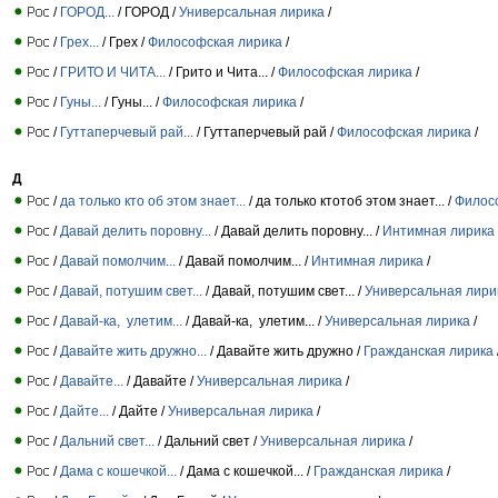
/
ГОРОД...
/ ГОРОД /
Универсальная лирика
/
/
Грех...
/ Грех /
Философская лирика
/
/
ГРИТО И ЧИТА...
/ Грито и Чита... /
Философская лирика
/
/
Гуны...
/ Гуны... /
Философская лирика
/
/
Гуттаперчевый рай...
/ Гуттаперчевый рай /
Философская лирика
/
Д
/
да только кто об этом знает...
/ да только ктотоб этом знает... /
Филос
/
Давай делить поровну...
/ Давай делить поровну... /
Интимная лирика
/
Давай помолчим...
/ Давай помолчим... /
Интимная лирика
/
/
Давай, потушим свет...
/ Давай, потушим свет... /
Универсальная лири
/
Давай-ка, улетим...
/ Давай-ка, улетим... /
Универсальная лирика
/
/
Давайте жить дружно...
/ Давайте жить дружно /
Гражданская лирика
/
Давайте...
/ Давайте /
Универсальная лирика
/
/
Дайте...
/ Дайте /
Универсальная лирика
/
/
Дальний свет...
/ Дальний свет /
Универсальная лирика
/
/
Дама с кошечкой...
/ Дама с кошечкой... /
Гражданская лирика
/