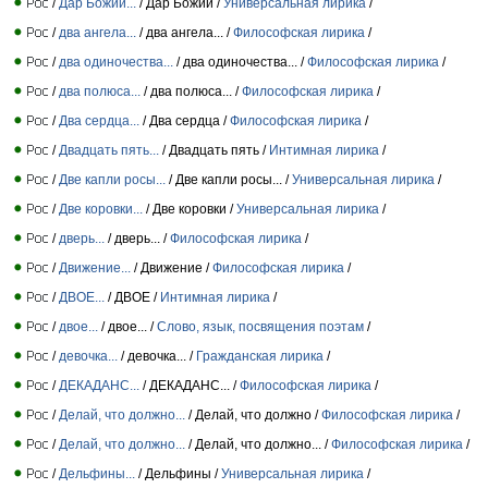
/
Дар Божий...
/ Дар Божий /
Универсальная лирика
/
/
два ангела...
/ два ангела... /
Философская лирика
/
/
два одиночества...
/ два одиночества... /
Философская лирика
/
/
два полюса...
/ два полюса... /
Философская лирика
/
/
Два сердца...
/ Два сердца /
Философская лирика
/
/
Двадцать пять...
/ Двадцать пять /
Интимная лирика
/
/
Две капли росы...
/ Две капли росы... /
Универсальная лирика
/
/
Две коровки...
/ Две коровки /
Универсальная лирика
/
/
дверь...
/ дверь... /
Философская лирика
/
/
Движение...
/ Движение /
Философская лирика
/
/
ДВОЕ...
/ ДВОЕ /
Интимная лирика
/
/
двое...
/ двое... /
Слово, язык, посвящения поэтам
/
/
девочка...
/ девочка... /
Гражданская лирика
/
/
ДЕКАДАНС...
/ ДЕКАДАНС... /
Философская лирика
/
/
Делай, что должно...
/ Делай, что должно /
Философская лирика
/
/
Делай, что должно...
/ Делай, что должно... /
Философская лирика
/
/
Дельфины...
/ Дельфины /
Универсальная лирика
/