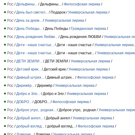
/
Дельфины...
/ Дельфины... /
Философская лирика
/
/
День был светел...
/ Подарок /
Универсальная лирика
/
/
День за днем...
/
Универсальная лирика
/
/
День Победы...
/ День Победы /
Гражданская лирика
/
/
День рождения Любви...
/ День рождения ЛЮБВИ /
Универсальная л
/
Дети - наше счастье...
/ Дети - наше счастье /
Универсальная лирика
/
Дети - наше счастье...
/ Дети - наше счастье... /
Универсальная лирик
/
ДЕТИ ЗЕМЛИ...
/ ДЕТИ ЗЕМЛИ /
Универсальная лирика
/
/
Детский крик...
/ Детский крик /
Универсальная лирика
/
/
Дивный штрих...
/ Дивный штрих... /
Философская лирика
/
/
Дирижёр...
/ Дирижёр /
Универсальная лирика
/
/
Добро и Зло...
/ Добро и Зло /
Универсальная лирика
/
/
ДОБРО...
/ ДОБРО... /
Философская лирика
/
/
Доброе утро, родная...
/ Доброе утро, родная /
Универсальная лири
/
Добрый ангел...
/ Добрый ангел /
Универсальная лирика
/
/
добрый взгляд...
/ добрый взгляд... /
Философская лирика
/
/
Доверие..
/ Доверие /
Универсальная лирика
/