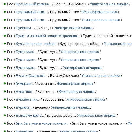
/
Брошенный камень...
/ Брошенный камень /
Универсальная лирика
/
/
Брутальный стих...
/ Брутальный стих /
Философская лирика
/
/
Брутальный стих...
/ Брутальный стих /
Универсальная лирика
/
/
Бубенцы...
/ Бубенцы /
Универсальная лирика
/
/
Будет и на нашей планете праздник...
/ Будет и на нашей планете пр
/
будь презренна, война!..
/ будь презренна, война!.. /
Гражданская ли
/
Букет музе...
/ Букет музе /
Универсальная лирика
/
/
Букет музе...
/ Букет музе /
Универсальная лирика
/
/
Букет музе...
/ Букет музе... /
Универсальная лирика
/
/
Булату Окуджаве...
/ Булату Окуджаве /
Универсальная лирика
/
/
бумеранг...
/ бумеранг... /
Философская лирика
/
/
Буратино...
/ Буратино... /
Философская лирика
/
/
Буревестник...
/ Буревестник /
Универсальная лирика
/
/
Бурлеск...
/ Бурлеск /
Универсальная лирика
/
/
Бывшему другу...
/ Бывшему другу... /
Универсальная лирика
/
/
был бы лучик в конце тоннеля...
/ был бы лучик в конце тоннеля... /
Фи
/
Былой дух...
/ Былрй дух /
Универсальная лирика
/