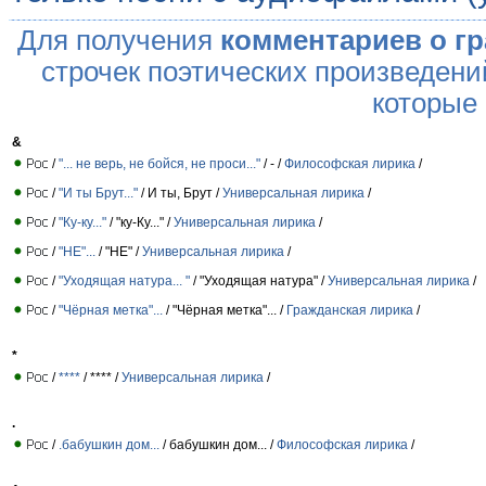
Для получения
комментариев о г
строчек поэтических произведени
которые
&
/
"... не верь, не бойся, не проси..."
/ - /
Философская лирика
/
/
"И ты Брут..."
/ И ты, Брут /
Универсальная лирика
/
/
"Ку-ку..."
/ "ку-Ку..." /
Универсальная лирика
/
/
"НЕ"...
/ "НЕ" /
Универсальная лирика
/
/
"Уходящая натура... "
/ "Уходящая натура" /
Универсальная лирика
/
/
"Чёрная метка"...
/ "Чёрная метка"... /
Гражданская лирика
/
*
/
****
/ **** /
Универсальная лирика
/
.
/
.бабушкин дом...
/ бабушкин дом... /
Философская лирика
/