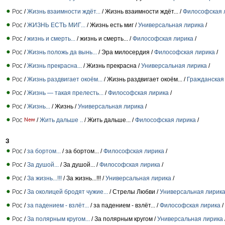
/
Жизнь взаимности ждёт...
/ Жизнь взаимности ждёт... /
Философская 
/
ЖИЗНЬ ЕСТЬ МИГ...
/ Жизнь есть миг /
Универсальная лирика
/
/
жизнь и смерть...
/ жизнь и смерть... /
Философская лирика
/
/
Жизнь положь да вынь...
/ Эра милосердия /
Философская лирика
/
/
Жизнь прекрасна...
/ Жизнь прекрасна /
Универсальная лирика
/
/
Жизнь раздвигает окоём...
/ Жизнь раздвигает окоём... /
Гражданская
/
Жизнь — такая прелесть...
/
Философская лирика
/
/
Жизнь...
/ Жизнь /
Универсальная лирика
/
/
Жить дальше ..
/ Жить дальше... /
Философская лирика
/
З
/
за бортом...
/ за бортом... /
Философская лирика
/
/
За душой...
/ За душой... /
Философская лирика
/
/
За жизнь...!!!
/ За жизнь...!!! /
Универсальная лирика
/
/
За околицей бродят чужие...
/ Стрелы Любви /
Универсальная лирик
/
за падением - взлёт...
/ за падением - взлёт... /
Философская лирика
/
/
За полярным кругом...
/ За полярным кругом /
Универсальная лирика