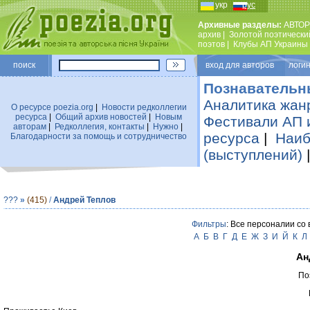
укр
рус
Архивные разделы:
АВТОР
архив
|
Золотой поэтически
поэтов
|
Клубы АП Украины
поиск
вход для авторов логин
Познавательн
Аналитика жан
О ресурсе poezia.org
|
Новости редколлегии
ресурса
|
Общий архив новостей
|
Новым
Фестивали АП 
авторам
|
Редколлегия, контакты
|
Нужно
|
ресурса
|
Наиб
Благодарности за помощь и сотрудничество
(выступлений)
???
»
(415)
/
Андрей Теплов
Фильтры
: Все персоналии со
А
Б
В
Г
Д
Е
Ж
З
И
Й
К
Л
Ан
По