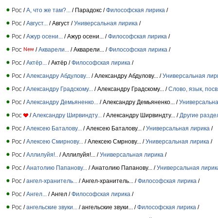
/
А, что же там?...
/ Парадокс /
Философская лирика
/
/
Август...
/ Август /
Универсальная лирика
/
/
Ажур осени...
/ Ажур осени... /
Философская лирика
/
/
Акварели...
/ Акварели... /
Философская лирика
/
/
Актёр...
/ Актёр /
Философская лирика
/
/
Александру Абдулову...
/ Александру Абдулову... /
Универсальная лир
/
Александру Градскому...
/ Александру Градскому... /
Слово, язык, пос
/
Александру Демьяненко...
/ Александру Демьяненко... /
Универсальна
/
Александру Ширвиндту...
/ Александру Ширвиндту... /
Другие разде
/
Алексею Баталову...
/ Алексею Баталову... /
Универсальная лирика
/
/
Алексею Смирнову...
/ Алексею Смрнову... /
Универсальная лирика
/
/
Аллилуйя!..
/ Аллилуйя!... /
Универсальная лирика
/
/
Анатолию Папанову...
/ Анатолию Папанову... /
Универсальная лирик
/
ангел-хранитель...
/ Ангел-хранитель... /
Философская лирика
/
/
Ангел...
/ Ангел /
Философская лирика
/
/
ангельские звуки...
/ ангельские звуки... /
Философская лирика
/