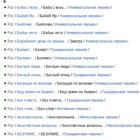
Б
/
Баба с возу...
/ Баба с возу... /
Универсальная лирика
/
/
Бабий Яр...
/ Бабий Яр /
Универсальная лирика
/
/
Бабочка...
/ Бабочка /
Универсальная лирика
/
/
Бабье лето...
/ Бабье лето /
Универсальная лирика
/
/
Барабанит дожь по крыше...
/ Завтра /
Универсальная лирика
/
/
Бахмут...
/ Бахмут /
Гражданская лирика
/
/
Бегемот...
/ Бегемот /
Универсальная лирика
/
/
Беглые люди...
/ Беглые люди /
Универсальная лирика
/
/
Беглый огонь...
/ Беглый огонь /
Гражданская лирика
/
/
Бегущая по волнам...
/ Бегущая по волнам /
Универсальная лирика
/
/
Бед чужих не бывает...
/ Бед чужих не бывает... /
Гражданская лирика
/
без ответа...
/ без ответа... /
Гражданская лирика
/
/
Без слов...
/ Без слов /
Интимная лирика
/
/
безглагольное...
/ безглагольное... /
Философская лирика
/
/
безответные вопросы...
/ безответные вопросы... /
Философская лир
/
БЕЗУМИЕ...
/ БЕЗУМИЕ... /
Гражданская лирика
/