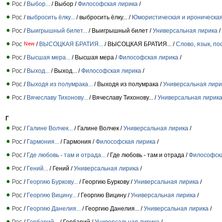
/
Выбор...
/ Выбор /
Философская лирика
/
/
выбросить ёлку...
/ выбросить ёлку... /
Юмористическая и ироническая
/
Выигрышный билет...
/ Выигрышный билет /
Универсальная лирика
/
/
ВЫСОЦКАЯ БРАТИЯ...
/ ВЫСОЦКАЯ БРАТИЯ... /
Слово, язык, п
/
Высшая мера...
/ Высшая мера /
Философская лирика
/
/
Выход...
/ Выход... /
Философская лирика
/
/
Выходя из полумрака...
/ Выходя из полумрака /
Универсальная лири
/
Вячеславу Тихонову...
/ Вячеславу Тихонову... /
Универсальная лирик
Г
/
Галине Волчек...
/ Галине Волчек /
Универсальная лирика
/
/
Гармония...
/ Гармония /
Философская лирика
/
/
Где любовь - там и отрада...
/ Где любовь - там и отрада /
Философск
/
Гений...
/ Гений /
Универсальная лирика
/
/
Георгию Буркову...
/ Георгию Буркову /
Универсальная лирика
/
/
Георгию Вицину...
/ Георгию Вицину /
Универсальная лирика
/
/
Георгию Данелия...
/ Георгию Данелия... /
Универсальная лирика
/
/
Гербарий...
/ Гербарий /
Универсальная лирика
/