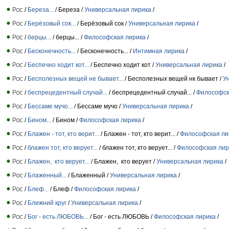
/
Береза...
/ Береза /
Универсальная лирика
/
/
Берёзовый сок...
/ Берёзовый сок /
Универсальная лирика
/
/
берцы...
/ берцы... /
Философская лирика
/
/
Бесконечность...
/ Бесконечность... /
Интимная лирика
/
/
Беспечно ходит кот...
/ Беспечно ходит кот /
Универсальная лирика
/
/
Бесполезных вещей не бывает...
/ Бесполезных вещей нк бывает /
У
/
беспрецедентный случай...
/ беспрецедентный случай... /
Философск
/
Бессаме мучо...
/ Бессаме мучо /
Универсальная лирика
/
/
Бином...
/ Бином /
Философская лирика
/
/
Блажен - тот, кто верит...
/ Блажен - тот, кто верит... /
Философская ли
/
блажен тот, кто верует...
/ блажен тот, кто верует... /
Философская лир
/
Блажен, кто верует...
/ Блажен, кто верует /
Универсальная лирика
/
/
Блаженный...
/ Блаженный /
Универсальная лирика
/
/
Блеф...
/ Блеф /
Философская лирика
/
/
Ближний круг
/
Универсальная лирика
/
/
Бог - есть ЛЮБОВЬ...
/ Бог - есть ЛЮБОВЬ /
Философская лирика
/