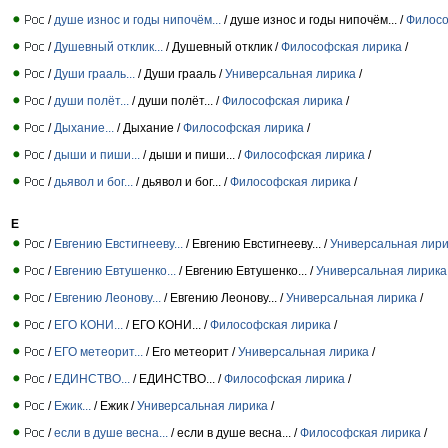
/
душе износ и годы нипочём...
/ душе износ и годы нипочём... /
Филосо
/
Душевный отклик...
/ Душевный отклик /
Философская лирика
/
/
Души грааль...
/ Души грааль /
Универсальная лирика
/
/
души полёт...
/ души полёт... /
Философская лирика
/
/
Дыхание...
/ Дыхание /
Философская лирика
/
/
дыши и пиши...
/ дыши и пиши... /
Философская лирика
/
/
дьявол и бог...
/ дьявол и бог... /
Философская лирика
/
Е
/
Евгению Евстигнееву...
/ Евгению Евстигнееву... /
Универсальная лири
/
Евгению Евтушенко...
/ Евгению Евтушенко... /
Универсальная лирика
/
Евгению Леонову...
/ Евгению Леонову... /
Универсальная лирика
/
/
ЕГО КОНИ...
/ ЕГО КОНИ... /
Философская лирика
/
/
ЕГО метеорит...
/ Его метеорит /
Универсальная лирика
/
/
ЕДИНСТВО...
/ ЕДИНСТВО... /
Философская лирика
/
/
Ежик...
/ Ежик /
Универсальная лирика
/
/
если в душе весна...
/ если в душе весна... /
Философская лирика
/