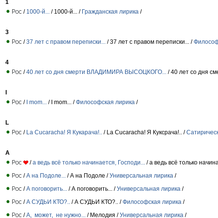
1
/
1000-й...
/ 1000-й... /
Гражданская лирика
/
3
/
37 лет с правом переписки...
/ 37 лет с правом переписки... /
Философ
4
/
40 лет со дня смерти ВЛАДИМИРА ВЫСОЦКОГО...
/ 40 лет со дня
I
/
I mom...
/ I mom... /
Философская лирика
/
L
/
La Cucaracha! Я Кукарача!..
/ La Cucaracha! Я Куксрача!.. /
Сатиричес
А
/
а ведь всё только начинается, Господи...
/ а ведь всё только начина
/
А на Подоле...
/ А на Подоле /
Универсальная лирика
/
/
А поговорить...
/ А поговорить... /
Универсальная лирика
/
/
А СУДЬИ КТО?..
/ А СУДЬИ КТО?.. /
Философская лирика
/
/
А, может, не нужно...
/ Мелодия /
Универсальная лирика
/