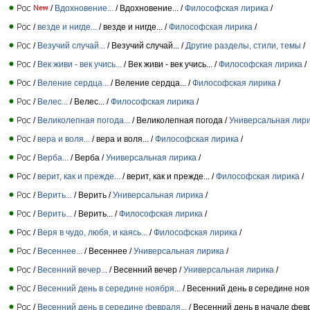
/
Вдохновение...
/ Вдохновение... /
Философская лирика
/
/
везде и нигде...
/ везде и нигде... /
Философская лирика
/
/
Везучий случай...
/ Везучий случай... /
Другие разделы, стили, темы
/
/
Век живи - век учись...
/ Век живи - век учись... /
Философская лирика
/
/
Веление сердца...
/ Веление сердца... /
Философская лирика
/
/
Велес...
/ Велес... /
Философская лирика
/
/
Великолепная погода...
/ Великолепная погода /
Универсальная лир
/
вера и воля...
/ вера и воля... /
Философская лирика
/
/
Верба...
/ Верба /
Универсальная лирика
/
/
верит, как и прежде...
/ верит, как и прежде... /
Философская лирика
/
/
Верить...
/ Верить /
Универсальная лирика
/
/
Верить...
/ Верить... /
Философская лирика
/
/
Веря в чудо, любя, и каясь...
/
Философская лирика
/
/
Весеннее...
/ Весеннее /
Универсальная лирика
/
/
Весенний вечер...
/ Весенний вечер /
Универсальная лирика
/
/
Весенний день в середине ноября...
/ Весенний день в середине ноя
/
Весенний день в середине февраля...
/ Весенний день в начале фев