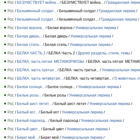
/
БЕЗУМСТВУЕТ война...
/ БЕЗУМСТВУЕТ война... /
Гражданская лири
/
Безымянный солдат...
/ Безымянный солдат /
Гражданская лирика
/
/
безымянный солдат...
/ безымянный солдат... /
Гражданская лирика
/
/
Белая ворона...
/ Белая ворона /
Универсальная лирика
/
/
Белая дверь...
/ Белая дверь /
Универсальная лирика
/
/
Белая степь...
/ Белая степь /
Универсальная лирика
/
/
БЕЛКА ЧАСТЬ 2
/ БЕЛКА Часть 2 /
Другие разделы, стили, темы
/
/
БЕЛКА. часть пятая: МЕТАМОРФОЗЫ.
/ БЕЛКА. часть пятая: МЕТА
/
БЕЛКА. часть третья...
/ БЕЛКА. часть третья... /
Универсальная лири
/
БЕЛКА. часть четвёртая...
/ БЕЛКА. часть четвёртая... /
О животных, 
/
Белое солнце...
/ Белое солнце... /
Универсальная лирика
/
/
Белые розы...
/ Белые розы /
Универсальная лирика
/
/
Белый аист летит...
/ Белый аист летит /
Универсальная лирика
/
/
Белый кот...
/ Белый кот /
Универсальная лирика
/
/
Белый пароход...
/ Белый пароход /
Универсальная лирика
/
/
Белый цвет...
/ Белый цвет /
Универсальная лирика
/
/
Берег мой...
/ Берег мой /
Универсальная лирика
/