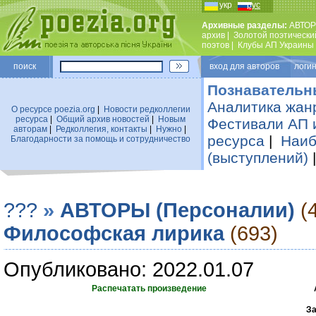
укр
рус
Архивные разделы:
АВТОР
архив
|
Золотой поэтически
поэтов
|
Клубы АП Украины
поиск
вход для авторов логин
Познавательн
Аналитика жан
О ресурсе poezia.org
|
Новости редколлегии
ресурса
|
Общий архив новостей
|
Новым
Фестивали АП 
авторам
|
Редколлегия, контакты
|
Нужно
|
ресурса
|
Наиб
Благодарности за помощь и сотрудничество
(выступлений)
???
»
АВТОРЫ (Персоналии)
(
Философская лирика
(693)
Опубликовано: 2022.01.07
Распечатать произведение
За