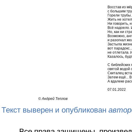
Восстав из мё
с большим тру
Горели трубы.
Жить не хотело
Ни говорить, н
Всё надоело. 
Но, как ни стр
Возможно, анг
и разогнал же
Застыла жизнь
вот парадокс.
не отлетала. 
Казалось, будт
С библейских 
святой водой 
Скиталец вста
Затем ещё... В
А вдалеке расс
07.01.2022
©
Андрей Теплов
Текст выверен и опубликован
автор
Все права защищены, произвед