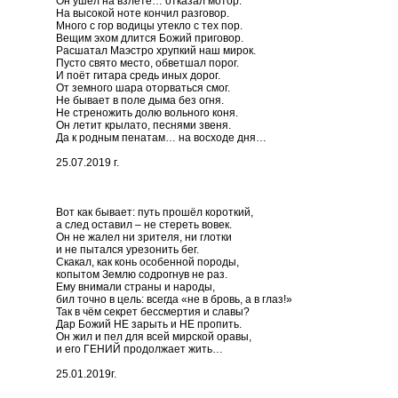
Он ушёл на взлёте… отказал мотор.
На высокой ноте кончил разговор.
Много с гор водицы утекло с тех пор.
Вещим эхом длится Божий приговор.
Расшатал Маэстро хрупкий наш мирок.
Пусто свято место, обветшал порог.
И поёт гитара средь иных дорог.
От земного шара оторваться смог.
Не бывает в поле дыма без огня.
Не стреножить долю вольного коня.
Он летит крылато, песнями звеня.
Да к родным пенатам… на восходе дня…
25.07.2019 г.
Вот как бывает: путь прошёл короткий,
а след оставил – не стереть вовек.
Он не жалел ни зрителя, ни глотки
и не пытался урезонить бег.
Скакал, как конь особенной породы,
копытом Землю содрогнув не раз.
Ему внимали страны и народы,
бил точно в цель: всегда «не в бровь, а в глаз!»
Так в чём секрет бессмертия и славы?
Дар Божий НЕ зарыть и НЕ пропить.
Он жил и пел для всей мирской оравы,
и его ГЕНИЙ продолжает жить…
25.01.2019г.