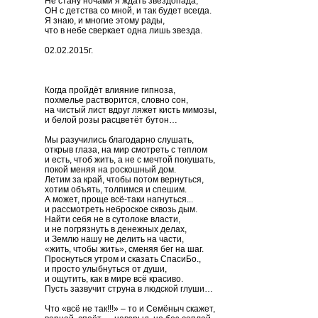
Не стану ночами я ждать звездопада,
ОН с детства со мной, и так будет всегда.
Я знаю, и многие этому рады,
что в небе сверкает одна лишь звезда.
02.02.2015г.
Когда пройдёт влияние гипноза,
похмелье растворится, словно сон,
на чистый лист вдруг ляжет кисть мимозы,
и белой розы расцветёт бутон…
Мы разучились благодарно слушать,
открыв глаза, на мир смотреть с теплом
и есть, чтоб жить, а не с мечтой покушать,
покой меняя на роскошный дом.
Летим за край, чтобы потом вернуться,
хотим объять, толпимся и спешим.
А может, проще всё-таки нагнуться...
и рассмотреть неброское сквозь дым.
Найти себя не в сутолоке власти,
и не погрязнуть в денежных делах,
и Землю нашу не делить на части,
«жить, чтобы жить», сменяя бег на шаг.
Проснуться утром и сказать СпасиБо.,
и просто улыбнуться от души,
и ощутить, как в мире всё красиво.
Пусть зазвучит струна в людской глуши…
Что «всё не так!!!» – то и Семёныч скажет,