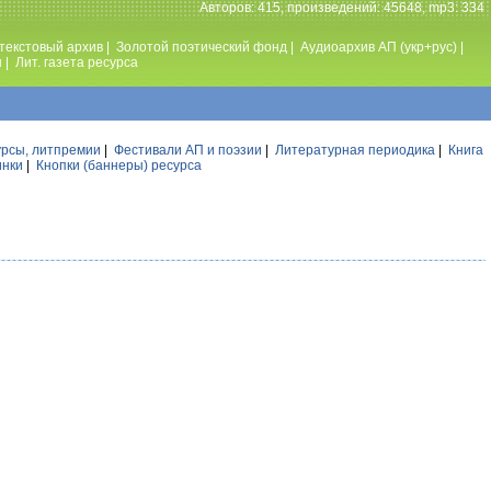
Авторов: 415, произведений: 45648, mp3: 334
текстовый архив
|
Золотой поэтический фонд
|
Аудиоархив АП (укр+рус)
|
ы
|
Лит. газета ресурса
урсы, литпремии
|
Фестивали АП и поэзии
|
Литературная периодика
|
Книга
инки
|
Кнопки (баннеры) ресурса