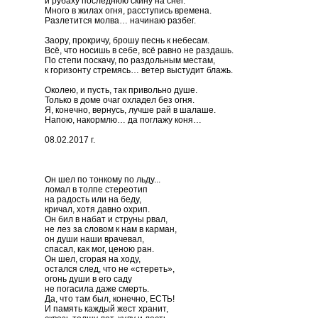
и рубаху последнюю скину на снег.
Много в жилах огня, расступись времена.
Разлетится молва… начинаю разбег.
Заору, прокричу, брошу песнь к небесам.
Всё, что носишь в себе, всё равно не раздашь.
По степи поскачу, по раздольным местам,
к горизонту стремясь… ветер выстудит блажь.
Околею, и пусть, так привольно душе.
Только в доме очаг охладел без огня.
Я, конечно, вернусь, лучше рай в шалаше.
Напою, накормлю… да поглажу коня…
08.02.2017 г.
Он шел по тонкому по льду...
ломал в толпе стереотип
на радость или на беду,
кричал, хотя давно охрип.
Он бил в набат и струны рвал,
не лез за словом к нам в карман,
он души наши врачевал,
спасал, как мог, ценою ран.
Он шел, сгорая на ходу,
остался след, что не «стереть»,
огонь души в его саду
не погасила даже смерть.
Да, что там был, конечно, ЕСТЬ!
И память каждый жест хранит,