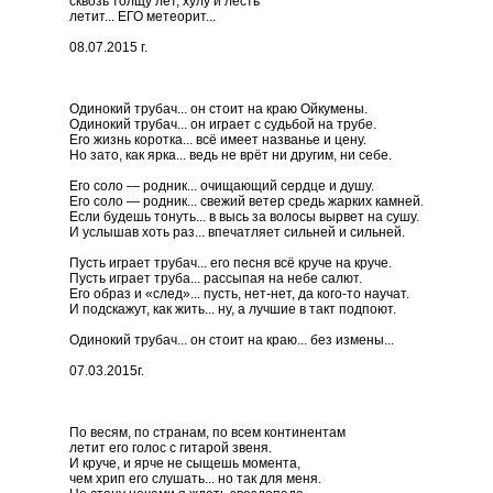
сквозь толщу лет, хулу и лесть
летит... ЕГО метеорит...
08.07.2015 г.
Одинокий трубач... он стоит на краю Ойкумены.
Одинокий трубач... он играет с судьбой на трубе.
Его жизнь коротка... всё имеет названье и цену.
Но зато, как ярка... ведь не врёт ни другим, ни себе.
Его соло — родник... очищающий сердце и душу.
Его соло — родник... свежий ветер средь жарких камней.
Если будешь тонуть... в высь за волосы вырвет на сушу.
И услышав хоть раз... впечатляет сильней и сильней.
Пусть играет трубач... его песня всё круче на круче.
Пусть играет труба... рассыпая на небе салют.
Его образ и «след»... пусть, нет-нет, да кого-то научат.
И подскажут, как жить... ну, а лучшие в такт подпоют.
Одинокий трубач... он стоит на краю... без измены...
07.03.2015г.
По весям, по странам, по всем континентам
летит его голос с гитарой звеня.
И круче, и ярче не сыщешь момента,
чем хрип его слушать... но так для меня.