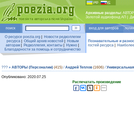
укр
рус
Архивные разделы:
АВТОР
Золотой аудиофонд АП
|
Ди
поиск
вход для авторов логин
О ресурсе poezia.org
|
Новости редколлегии
ресурса
|
Общий архив новостей
|
Новым
Познавательные и разно
авторам
|
Редколлегия, контакты
|
Нужно
|
гостей ресурса
|
Наиболее
Благодарности за помощь и сотрудничество
???
»
АВТОРЫ (Персоналии)
(415)
/
Андрей Теплов
(1606)
/
Универсальная
Опубликовано: 2020.07.25
Распечатать произведение