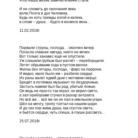
чтоб наша жизнь замечательней стала.
И не сломить до скончания века
волю Поэта и дух Человека.
Будь он хоть трижды изгой и калека,
в слове – душа… будто в космосе веха…
11.02.2018г.
Порвали струны, господа… окончен вечер.
Погасла главная звезда, никто не вечен.
Вот только занавес ещё не опустили.
Уж слишком грубым был расчёт – переборщили.
Летят обрывками года в пустом вагоне.
Жизнь без гитары, господа, - фарс на перроне.
И видно, мало было им – разбили сердце.
Из раны валит едкий дым с мотивом скерцо.
Бредёт в потёмках музыкант по бездорожью.
Застыть навеки был бы рад, убитый ложью.
Он ведь не просто так играл, он верил свято,
а зал приборами стучал в разгар антракта.
Но всё же… всё же он не пал в хмельном угаре.
Шёл на мечту, тропу топтал на нашем шаре.
И до сих пор жива душа, как сгусток света,
и бьётся сердце, чуть спеша, в глуши рассвета…
25.07.2018г.