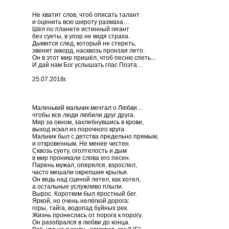
Не хватит слов, чтоб описать талант
и оценить всю широту размаха…
Шёл по планете истинный гигант
без суеты, в упор не видя страха.
Дымится след, который не стереть,
звенит аккорд, насквозь пронзая лето.
Он в этот мир пришёл, чтоб песню спеть...
И дай нам Бог услышать глас Поэта…
25.07.2018г.
Маленький мальчик мечтал о Любви…
чтобы все люди любили друг друга.
Мир за окном, захлебнувшись в крови,
выход искал из порочного круга.
Мальчик был с детства предельно прямым,
и откровенным. Не менее честен.
Сквозь суету, оголтелость и дым
в мир проникали слова его песен.
Парень мужал, оперялся, взрослел,
часто мешали окрепшие крылья.
Он ведь над сценой летел, как хотел,
а остальные услужливо плыли.
Вырос. Коротким был яростный бег.
Яркой, но очень нелёгкой дорога:
горы, тайга, водопад буйных рек.
Жизнь пронеслась от порога к порогу.
Он разобрался в любви до конца.