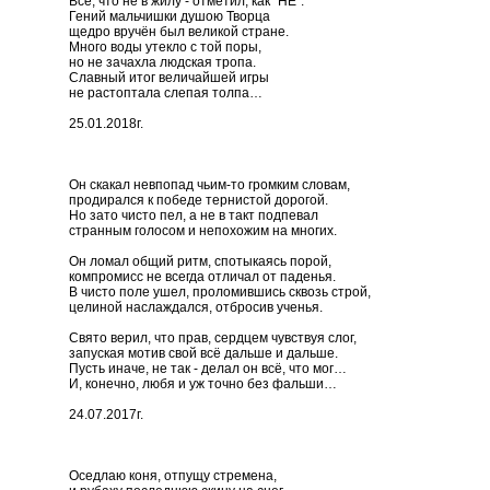
Всё, что не в жилу - отметил, как "НЕ".
Гений мальчишки душою Творца
щедро вручён был великой стране.
Много воды утекло с той поры,
но не зачахла людская тропа.
Славный итог величайшей игры
не растоптала слепая толпа…
25.01.2018г.
Он скакал невпопад чьим-то громким словам,
продирался к победе тернистой дорогой.
Но зато чисто пел, а не в такт подпевал
странным голосом и непохожим на многих.
Он ломал общий ритм, спотыкаясь порой,
компромисс не всегда отличал от паденья.
В чисто поле ушел, проломившись сквозь строй,
целиной наслаждался, отбросив ученья.
Свято верил, что прав, сердцем чувствуя слог,
запуская мотив свой всё дальше и дальше.
Пусть иначе, не так - делал он всё, что мог…
И, конечно, любя и уж точно без фальши…
24.07.2017г.
Оседлаю коня, отпущу стремена,