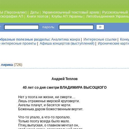
Ы (Персоналии)
|
Даты
|
Украиноязычный текстовый архив
|
Русскоязычный 
скография АП
|
Книги поэтов
|
Клубы АП Украины
|
Литобъединения Украин
:
пароль:
образные полезные разделы:
Аналитика жанра
|
Интересные ссылки
|
Конк
 интересные проекты
|
Афиша концертов (выступлений)
|
Иронические карт
 лирика
(726)
Андрей Теплов
40 лет со дня сметри ВЛАДИМИРА ВЫСОЦКОГО
Нет у поэта ни жизни, ни смерти…
Лишь отраженье мирской круговерти.
Ангелы плачут, и бесятся черти.
Боженька даром божественным вертит.
Что-то упало, а что-то пропало.
Только поэту всегда было мало.
Птиц выпуская, о главном мечтал он,