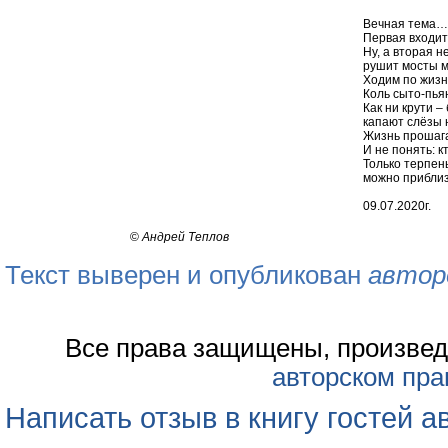
Вечная тема… 
Первая входит 
Ну, а вторая 
рушит мосты м
Ходим по жизн
Коль сыто-пьян
Как ни крути –
капают слёзы н
Жизнь прошага
И не понять: к
Только терпень
можно прибли
09.07.2020г.
©
Андрей Теплов
Текст выверен и опубликован
автор
Все права защищены, произвед
авторском пра
Написать отзыв в книгу гостей а