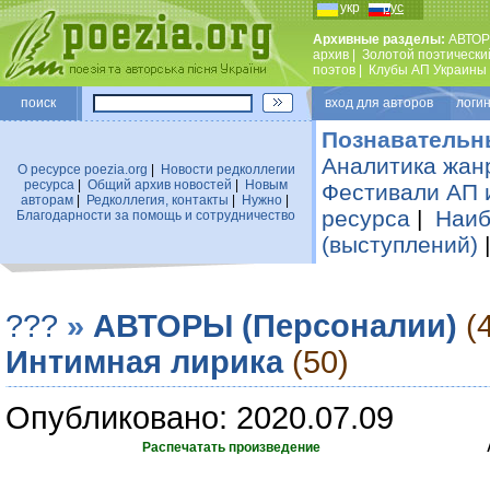
укр
рус
Архивные разделы:
АВТОР
архив
|
Золотой поэтически
поэтов
|
Клубы АП Украины
поиск
вход для авторов логин
Познавательн
Аналитика жан
О ресурсе poezia.org
|
Новости редколлегии
ресурса
|
Общий архив новостей
|
Новым
Фестивали АП 
авторам
|
Редколлегия, контакты
|
Нужно
|
ресурса
|
Наиб
Благодарности за помощь и сотрудничество
(выступлений)
???
»
АВТОРЫ (Персоналии)
(
Интимная лирика
(50)
Опубликовано: 2020.07.09
Распечатать произведение