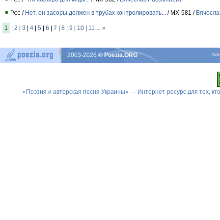
/
Нет, он засоры должен в трубах контролировать...
/ МХ-581 /
Вячесла
1
|
2
|
3
|
4
|
5
|
6
|
7
|
8
|
9
|
10
|
11
...
»
2003-2026
© Poezia.ORG
Ко
«Поэзия и авторская песня Украины» — Интернет-ресурс для тех, к