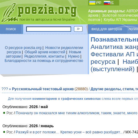
укр
рус
Архивные разделы:
АВТОР
архив
|
Золотой поэтически
поэтов
|
Клубы АП Украины
поиск
вход для авторов логин
Познавательн
Аналитика жан
О ресурсе poezia.org
|
Новости редколлегии
ресурса
|
Общий архив новостей
|
Новым
Фестивали АП 
авторам
|
Редколлегия, контакты
|
Нужно
|
ресурса
|
Наиб
Благодарности за помощь и сотрудничество
(выступлений)
???
»
Русскоязычный текстовый архив
(28880)
/
Другие разделы, стили, 
Для получения
комментариев о графических символах
слева возле первых ст
Опубликовано:
2026
/
май
/
Поначалу он показался мне тихим алкоголиком, таким, знаете, мног
Опубликовано:
2026
/
январь
/
Разжуй и в рот положи… Крепко усни – всё равно разбудят...
/ МХ-742