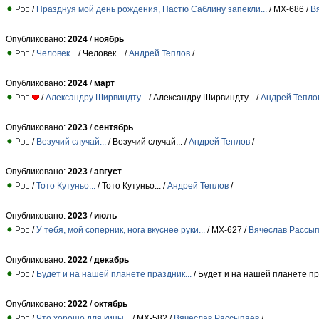
/
Празднуя мой день рождения, Настю Саблину запекли...
/ МХ-686 /
В
Опубликовано:
2024
/
ноябрь
/
Человек...
/ Человек... /
Андрей Теплов
/
Опубликовано:
2024
/
март
/
Александру Ширвиндту...
/ Александру Ширвиндту... /
Андрей Тепло
Опубликовано:
2023
/
сентябрь
/
Везучий случай...
/ Везучий случай... /
Андрей Теплов
/
Опубликовано:
2023
/
август
/
Тото Кутуньо...
/ Тото Кутуньо... /
Андрей Теплов
/
Опубликовано:
2023
/
июль
/
У тебя, мой соперник, нога вкуснее руки...
/ МХ-627 /
Вячеслав Рассы
Опубликовано:
2022
/
декабрь
/
Будет и на нашей планете праздник...
/ Будет и на нашей планете пра
Опубликовано:
2022
/
октябрь
/
Что хорошо для кицы...
/ МХ-582 /
Вячеслав Рассыпаев
/