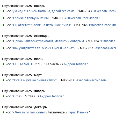
Опубликовано:
2025
/
ноябрь
/
Да иди ты гнись, мамаша, делай всё сама...
/ МХ-734 /
Вячеслав Расс
/
Громче с трибуны кричи...
/ МХ-733 /
Вячеслав Рассыпаев
/
/
Он ответит “Соси!” на истошное “SOS!”...
/ МХ-732 /
Вячеслав Рассып
Опубликовано:
2025
/
сентябрь
/
Приобщайтесь к трамваям, Мелентий Анварыч!..
/ МХ-724 /
Вячеслав
/
Как ухитряются те, о коих я мог и не знать...
/ МХ-722 /
Вячеслав Расс
Опубликовано:
2025
/
июль
/
БЕЛКА ЧАСТЬ 2
/ БЕЛКА Часть 2 /
Андрей Теплов
/
Опубликовано:
2025
/
март
/
"Всё. Он уже не пишет стихи"...
/ МХ-698 /
Вячеслав Рассыпаев
/
Опубликовано:
2025
/
январь
/
Сглаз...
/ Сглаз... /
Андрей Теплов
/
Опубликовано:
2024
/
декабрь
/
- Чем ты устал, сыне?
/ Гекзаметры /
Тарас Иванив
/