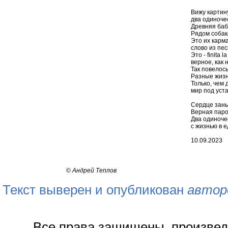
Вижу картину
два одиночес
Древняя баб
Рядом собака
Это их карма
слово из пе
Это - finita l
верное, как 
Так повелось
Разные жизн
Только, чем 
мир под уст
Сердце заныл
Верная паро
Два одиночес
с жизнью в е
10.09.2023
©
Андрей Теплов
Текст выверен и опубликован
автор
Все права защищены, произвед