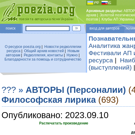
укр
рус
Архивные разделы:
АВТОР
архив
|
Золотой поэтически
поэтов
|
Клубы АП Украины
поиск
вход для авторов логин
Познавательн
Аналитика жан
О ресурсе poezia.org
|
Новости редколлегии
ресурса
|
Общий архив новостей
|
Новым
Фестивали АП 
авторам
|
Редколлегия, контакты
|
Нужно
|
ресурса
|
Наиб
Благодарности за помощь и сотрудничество
(выступлений)
???
»
АВТОРЫ (Персоналии)
(
Философская лирика
(693)
Опубликовано: 2023.09.10
Распечатать произведение
дв