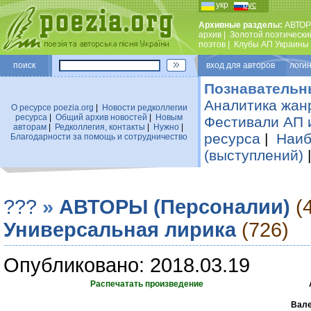
укр
рус
Архивные разделы:
АВТОР
архив
|
Золотой поэтически
поэтов
|
Клубы АП Украины
поиск
вход для авторов логин
Познавательн
Аналитика жан
О ресурсе poezia.org
|
Новости редколлегии
ресурса
|
Общий архив новостей
|
Новым
Фестивали АП 
авторам
|
Редколлегия, контакты
|
Нужно
|
ресурса
|
Наиб
Благодарности за помощь и сотрудничество
(выступлений)
???
»
АВТОРЫ (Персоналии)
(
Универсальная лирика
(726)
Опубликовано: 2018.03.19
Распечатать произведение
Вале