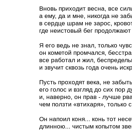
Вновь приходит весна, все сил
а ему, да и мне, никогда не заб
в сердце шрам не зарос, крово
где неистовый бег продолжают 
Я его ведь не знал, только чу
он кометой промчался, бесстра
все работал и жил, беспредельн
и звучит сквозь года очень иск
Пусть проходят века, не забыть
его голос и взгляд до сих пор 
и, наверно, он прав - лучше рв
чем ползти «втихаря», только 
Он напоил коня... конь тот нес
длинною... чистым копытом звен