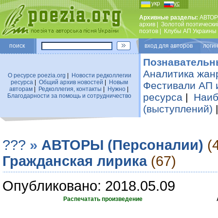
укр
рус
Архивные разделы:
АВТОР
архив
|
Золотой поэтически
поэтов
|
Клубы АП Украины
поиск
вход для авторов логин
Познавательн
Аналитика жан
О ресурсе poezia.org
|
Новости редколлегии
ресурса
|
Общий архив новостей
|
Новым
Фестивали АП 
авторам
|
Редколлегия, контакты
|
Нужно
|
ресурса
|
Наиб
Благодарности за помощь и сотрудничество
(выступлений)
???
»
АВТОРЫ (Персоналии)
(
Гражданская лирика
(67)
Опубликовано: 2018.05.09
Распечатать произведение