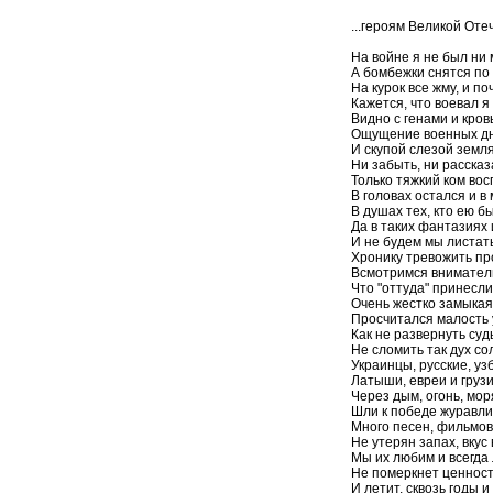
...героям Великой Оте
На войне я не был ни 
А бомбежки снятся по
На курок все жму, и по
Кажется, что воевал я
Видно с генами и кров
Ощущение военных дн
И скупой слезой земля
Ни забыть, ни рассказ
Только тяжкий ком во
В головах остался и в 
В душах тех, кто ею б
Да в таких фантазиях 
И не будем мы листат
Хронику тревожить пр
Всмотримся вниматель
Что "оттуда" принесли
Очень жестко замыкая
Просчитался малость 
Как не развернуть суд
Не сломить так дух со
Украинцы, русские, уз
Латыши, евреи и грузи
Через дым, огонь, мор
Шли к победе журавл
Много песен, фильмов
Не утерян запах, вкус
Мы их любим и всегда
Не померкнет ценност
И летит, сквозь годы и