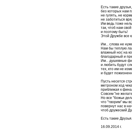
Есть такие друзья,
без которых нам п
не гулять, не корм
не заботиться вря
Им ведь тоже нель
так, чтоб нам свой
и поэтому быть!
Этой Дружбе все к
Им... слова не нуж
Нам бы теплую лап
влажный нос на ко
благодарный и пр
Им... душевные ф
и любить будут сл
тех, кто им не изм
и будет пожизненн
Пусть несется стр
метроном ход чек
приближая к фина
Совсем "не желате
Но все "божьи дела
что "творим" мы вс
повернут нас в на
чтоб дружеский Дух
Есть такие Друзья.
16.09.2014 г.