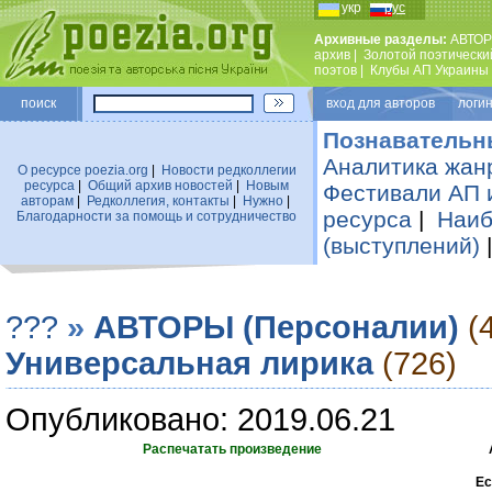
укр
рус
Архивные разделы:
АВТОР
архив
|
Золотой поэтически
поэтов
|
Клубы АП Украины
поиск
вход для авторов логин
Познавательн
Аналитика жан
О ресурсе poezia.org
|
Новости редколлегии
ресурса
|
Общий архив новостей
|
Новым
Фестивали АП 
авторам
|
Редколлегия, контакты
|
Нужно
|
ресурса
|
Наиб
Благодарности за помощь и сотрудничество
(выступлений)
???
»
АВТОРЫ (Персоналии)
(
Универсальная лирика
(726)
Опубликовано: 2019.06.21
Распечатать произведение
Ес