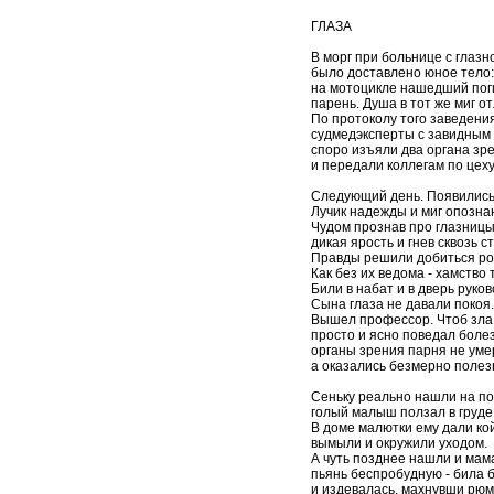
ГЛАЗА
В морг при больнице с глазн
было доставлено юное тело:
на мотоцикле нашедший пог
парень. Душа в тот же миг от
По протоколу того заведени
судмедэксперты с завидным
споро изъяли два органа зр
и передали коллегам по цеху.
Следующий день. Появились
Лучик надежды и миг опознан
Чудом прознав про глазницы 
дикая ярость и гнев сквозь с
Правды решили добиться ро
Как без их ведома - хамство 
Били в набат и в дверь руко
Сына глаза не давали покоя.
Вышел профессор. Чтоб зла 
просто и ясно поведал боле
органы зрения парня не уме
а оказались безмерно полез
Сеньку реально нашли на по
голый малыш ползал в груде
В доме малютки ему дали кой
вымыли и окружили уходом.
А чуть позднее нашли и мам
пьянь беспробудную - била 
и издевалась, махнувши рюм