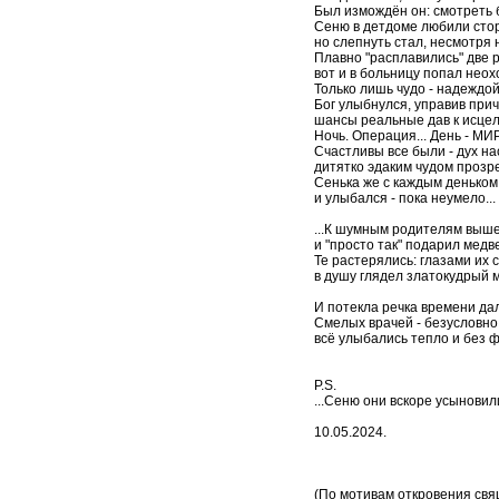
Был измождён он: смотреть б
Сеню в детдоме любили сто
но слепнуть стал, несмотря н
Плавно "расплавились" две р
вот и в больницу попал неох
Только лишь чудо - надеждой 
Бог улыбнулся, управив при
шансы реальные дав к исце
Ночь. Операция... День - М
Счастливы все были - дух н
дитятко эдаким чудом прозр
Сенька же с каждым деньком
и улыбался - пока неумело...
...К шумным родителям выш
и "просто так" подарил медв
Те растерялись: глазами их 
в душу глядел златокудрый м
И потекла речка времени да
Смелых врачей - безусловно
всё улыбались тепло и без ф
P.S.
...Сеню они вскоре усыновили
10.05.2024.
(По мотивам откровения свя