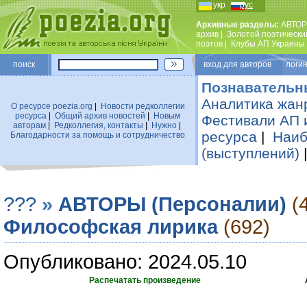
укр
рус
Архивные разделы:
АВТОР
архив
|
Золотой поэтически
поэтов
|
Клубы АП Украины
поиск
вход для авторов логин
Познавательн
Аналитика жан
О ресурсе poezia.org
|
Новости редколлегии
ресурса
|
Общий архив новостей
|
Новым
Фестивали АП 
авторам
|
Редколлегия, контакты
|
Нужно
|
ресурса
|
Наиб
Благодарности за помощь и сотрудничество
(выступлений)
???
»
АВТОРЫ (Персоналии)
(
Философская лирика
(692)
Опубликовано: 2024.05.10
Распечатать произведение