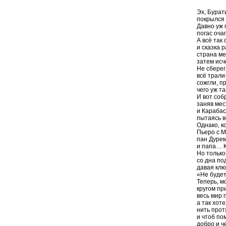
Эх, Бура
покрылся 
Давно уж 
погас очаг
А всё так
и сказка 
страна ме
затем ис
Не сберег
всё трали
сожгли, п
чего уж та
И вот соб
заняв мес
и Карабас
пытаясь в
Однако, к
Пьеро с М
пан Дурем
и папа… К
Но только
со дна по
давая клю
«Не будет
Теперь, м
кругом пр
весь мир 
а так хот
нить прот
и чтоб по
добро и ч