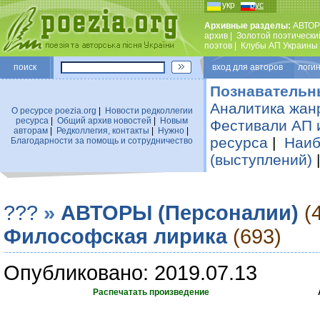
укр
рус
Архивные разделы:
АВТОР
архив
|
Золотой поэтически
поэтов
|
Клубы АП Украины
поиск
вход для авторов логин
Познавательн
Аналитика жан
О ресурсе poezia.org
|
Новости редколлегии
ресурса
|
Общий архив новостей
|
Новым
Фестивали АП 
авторам
|
Редколлегия, контакты
|
Нужно
|
ресурса
|
Наиб
Благодарности за помощь и сотрудничество
(выступлений)
???
»
АВТОРЫ (Персоналии)
(
Философская лирика
(693)
Опубликовано: 2019.07.13
Распечатать произведение