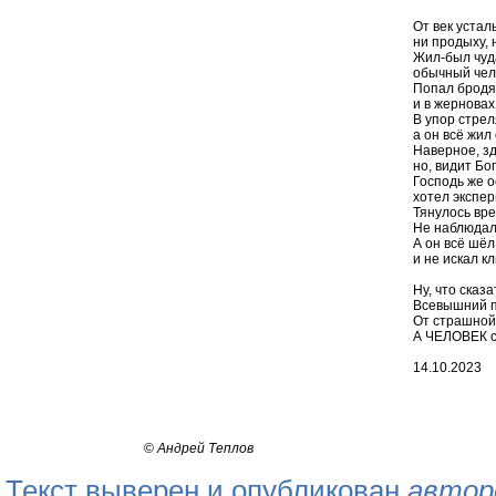
От век усталы
ни продыху, 
Жил-был чуда
обычный чел,
Попал бродя
и в жерновах
В упор стреля
а он всё жил
Наверное, з
но, видит Бог
Господь же о
хотел экспер
Тянулось врем
Не наблюдало
А он всё шёл
и не искал к
Ну, что сказа
Всевышний п
От страшной 
А ЧЕЛОВЕК с
14.10.2023
©
Андрей Теплов
Текст выверен и опубликован
автор