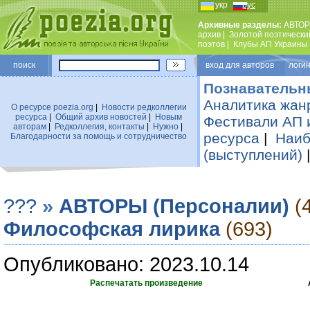
укр
рус
Архивные разделы:
АВТОР
архив
|
Золотой поэтически
поэтов
|
Клубы АП Украины
поиск
вход для авторов логин
Познавательн
Аналитика жан
О ресурсе poezia.org
|
Новости редколлегии
ресурса
|
Общий архив новостей
|
Новым
Фестивали АП 
авторам
|
Редколлегия, контакты
|
Нужно
|
ресурса
|
Наиб
Благодарности за помощь и сотрудничество
(выступлений)
???
»
АВТОРЫ (Персоналии)
(
Философская лирика
(693)
Опубликовано: 2023.10.14
Распечатать произведение