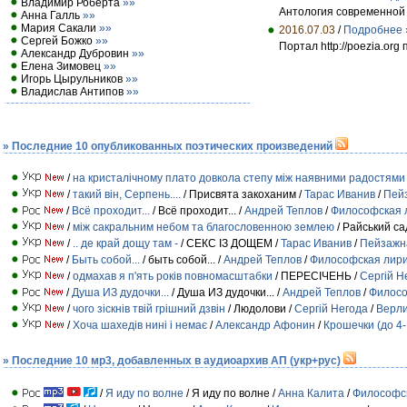
Владимир Роберта
»»
Антология современной 
Анна Галль
»»
Мария Сакали
»»
2016.07.03
/
Подробнее 
Сергей Божко
»»
Портал http://poezia.or
Александр Дубровин
»»
Елена Зимовец
»»
Игорь Цырульников
»»
Владислав Антипов
»»
» Последние 10 опубликованных поэтических произведений
/
на кристалічному плато довкола степу між наявними радостям
/
такий він, Серпень....
/ Присвята закоханим /
Тарас Иванив
/
Пей
/
Всё проходит...
/ Всё проходит... /
Андрей Теплов
/
Философская 
/
між сакральним небом та благословенною землею
/ Райський са
/
.. де край дощу там -
/ СЕКС ІЗ ДОЩЕМ /
Тарас Иванив
/
Пейзажн
/
Быть собой...
/ быть собой... /
Андрей Теплов
/
Философская лир
/
одмахав я п'ять років повномасштабки
/ ПЕРЕСІЧЕНЬ /
Сергій Н
/
Душа ИЗ дудочки...
/ Душа ИЗ дудочки... /
Андрей Теплов
/
Филосо
/
чого зіскнів твій грішний дзвін
/ Людолови /
Сергій Негода
/
Верли
/
Хоча шахедів нині і немає
/
Александр Афонин
/
Крошечки (до 4- 
» Последние 10 мр3, добавленных в аудиоархив АП (укр+рус)
/
Я иду по волне
/ Я иду по волне /
Анна Калита
/
Философс