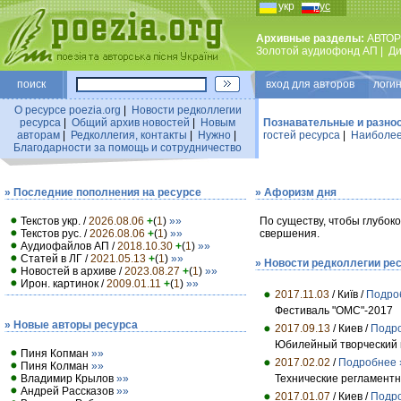
укр
рус
Архивные разделы:
АВТОР
Золотой аудиофонд АП
|
Ди
поиск
вход для авторов логин
О ресурсе poezia.org
|
Новости редколлегии
ресурса
|
Общий архив новостей
|
Новым
Познавательные и разно
авторам
|
Редколлегия, контакты
|
Нужно
|
гостей ресурса
|
Наиболее
Благодарности за помощь и сотрудничество
» Последние пополнения на ресурсе
» Афоризм дня
Текстов укр. /
2026.08.06
+
(
1
)
»»
По существу, чтобы глубок
Текстов рус. /
2026.08.06
+
(
1
)
»»
свершения.
Аудиофайлов АП /
2018.10.30
+
(
1
)
»»
Статей в ЛГ /
2021.05.13
+
(
1
)
»»
» Новости редколлегии ре
Новостей в архиве /
2023.08.27
+
(
1
)
»»
Ирон. картинок /
2009.01.11
+
(
1
)
»»
2017.11.03
/ Київ /
Подро
Фестиваль "ОМС"-2017
» Новые авторы ресурса
2017.09.13
/ Киев /
Подр
Юбилейный творческий 
Пиня Копман
»»
2017.02.02
/
Подробнее 
Пиня Колман
»»
Владимир Крылов
»»
Технические регламент
Андрей Рассказов
»»
2017.01.07
/ Киев /
Подр