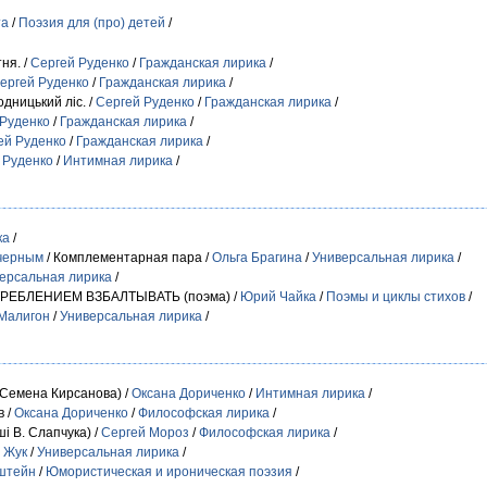
та
/
Поэзия для (про) детей
/
ня. /
Сергей Руденко
/
Гражданская лирика
/
ергей Руденко
/
Гражданская лирика
/
одницький ліс. /
Сергей Руденко
/
Гражданская лирика
/
 Руденко
/
Гражданская лирика
/
ей Руденко
/
Гражданская лирика
/
 Руденко
/
Интимная лирика
/
ка
/
 черным
/ Комплементарная пара /
Ольга Брагина
/
Универсальная лирика
/
ерсальная лирика
/
РЕБЛЕНИЕМ ВЗБАЛТЫВАТЬ (поэма) /
Юрий Чайка
/
Поэмы и циклы стихов
/
Малигон
/
Универсальная лирика
/
 Семена Кирсанова) /
Оксана Дориченко
/
Интимная лирика
/
в /
Оксана Дориченко
/
Философская лирика
/
ші В. Слапчука) /
Сергей Мороз
/
Философская лирика
/
 Жук
/
Универсальная лирика
/
кштейн
/
Юмористическая и ироническая поэзия
/