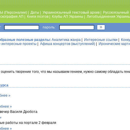
Ы (Персоналии)
|
Даты
|
Украиноязычный текстовый архив
|
Русскоязычный 
скография АП
|
Книги поэтов
|
Клубы АП Украины
|
Литобъединения Украин
:
пароль:
образные полезные разделы:
Аналитика жанра
|
Интересные ссылки
|
Конк
 интересные проекты
|
Афиша концертов (выступлений)
|
Иронические карт
о оценить творение того, что мы называем гением, нужно самому обладать ге
сурса
бнее »
обнее »
вечер Василя Дробота
»
ные работы на портале 2 февраля
обнее »