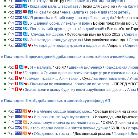
/
На ветру
/ На ветру /
Анна Калита
/
Интимная лирика
/
/
Когда мой малыш засыпает
/ Песня для сыночка /
Анна Кали
/
Я сам
/ Я сам /
Анна Калита
/
Поэзия для (про) детей
/
/
Я розповім тобі, мій сину, про героїв наших днів
/ Небесна сот
/
У шаленій борні, у пекельнім вогні
/ Бойові побратими мої. /
С
/
Поглянь , мій друже, це – твій рідний край!
/ Все пам’ятає Гор
/
Слухай, мій друже,
/ Футбольний гімн до Євро 2012. /
Сергей
/
Знов стадіон скандує дружно
/ Моя улюблена команда. /
Серг
/
Четыре дня подряд кружил и падал снег,
/ Апрель. /
Сергей
» Последние 5 произведений, добавленных в золотой поэтический фонд
/
Я – мальчик.
/ Кто я? /
Евгения Бильченко
/
Гражданская лири
/
Герцогиня Ориана просыпалась в четыре утра и красила ногти
/
Трамваи, трава и… А я – такая.
/ Сука /
Евгения Бильченко
/
Унив
/
Пальцами по клавишам...Красками по холсту...
/ ПЕРЕД УПОТ
/
Знаєш, коли в цьому будинку вночі зарубцюються двері...
/
Анна 
» Последние 5 мр3, добавленных в золотой аудиофонд АП
/
На яблоне сердце повисло мое...
/ Сердце (песня на стихи
/
И снова кто–то музыку закажет...
/ Иродиада, или Крысоло
/
Ховає полум’я свіча од поглядів і вітру...
/ СВІЧА (Пісня на вір
/
Хтось прагне слави – а життя покаже дульку
/ БУЛЬКА /
Игорь
/
Обыденность тесна...
/ Декаденский романс /
Григорий Ди