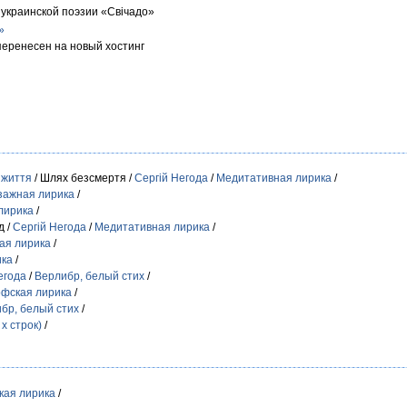
украинской поэзии «Свiчадо»
»
g перенесен на новый хостинг
и життя
/ Шлях безсмертя /
Сергій Негода
/
Медитативная лирика
/
зажная лирика
/
лирика
/
д /
Сергій Негода
/
Медитативная лирика
/
ая лирика
/
ика
/
егода
/
Верлибр, белый стих
/
фская лирика
/
бр, белый стих
/
х строк)
/
кая лирика
/