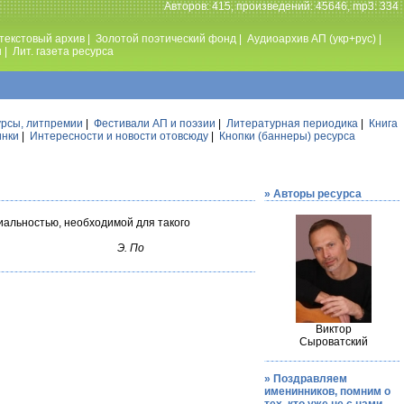
Авторов: 415, произведений: 45646, mp3: 334
текстовый архив
|
Золотой поэтический фонд
|
Аудиоархив АП (укр+рус)
|
ы
|
Лит. газета ресурса
урсы, литпремии
|
Фестивали АП и поэзии
|
Литературная периодика
|
Книга
инки
|
Интересности и новости отовсюду
|
Кнопки (баннеры) ресурса
» Авторы ресурса
ниальностью, необходимой для такого
Э. По
Виктор
Сыроватский
» Поздравляем
именинников, помним о