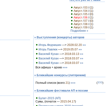
тех, кто уже не с нами
Август
/
03
/ (
1
)
Август
/
04
/ (
1
)
Август
/
05
/ (
0
)
Август
/
06
/ (
1
)
Август
/
07
/ (
0
)
Август
/
08
/ (
1
)
Август
/
09
/ (
1
)
Подробнее »
» Выступления (концерты) авторов
Игорь Федчишин
—>
2028.02.20
»»
Игорь Павлюк
—>
2019.05.07
»»
Василий Кузан
—>
2018.03.13
»»
Василий Кузан
—>
2018.03.07
»»
Василий Кузан
—>
2018.03.07
»»
Вся афиша + архив
»»»
» Ближайшие конкурсы (литпремии)
Полный список (всего
21
)
»»»
(
???
)
» Ближайшие фестивали АП и поэзии
Булат-2015 (АП)
Сумы, (початок —
2015.04.17
)