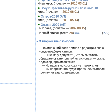
Провинция у моря-2015 (поэзия)
Ильичевск, (початок —
2015.03.01
)
Всеукр. фестиваль русской поэзии-2010
Киев, (початок —
2010.06.01
)
Остров-2010 (АП)
Киев, (початок —
2010.05.14
)
Ольвия-2009 (АП)
Николаев, (початок —
2009.08.15
)
Полный список (всего
28
)
»»»
(
???
)
» О творчестве с юмором
Начинающий поэт принёс в редакцию свою
новую подборку стихов.
— Я не могу допустить, чтобы читатели
обращались к непристойным словам, — сказал
редактор, прочитав текст.
— Но ведь в моих стихах нет таких слов!
— Их непременно будут произносить после
прочтения ваших шедевров.