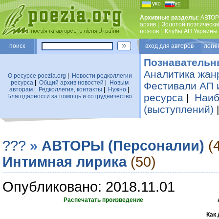
укр
рус
Архивные разделы:
АВТОР
архив
|
Золотой поэтически
поэтов
|
Клубы АП Украины
поиск
вход для авторов логин
Познавательн
Аналитика жан
О ресурсе poezia.org
|
Новости редколлегии
ресурса
|
Общий архив новостей
|
Новым
Фестивали АП 
авторам
|
Редколлегия, контакты
|
Нужно
|
ресурса
|
Наиб
Благодарности за помощь и сотрудничество
(выступлений)
???
»
АВТОРЫ (Персоналии)
(
Интимная лирика
(50)
Опубликовано: 2018.11.01
Распечатать произведение
Как 