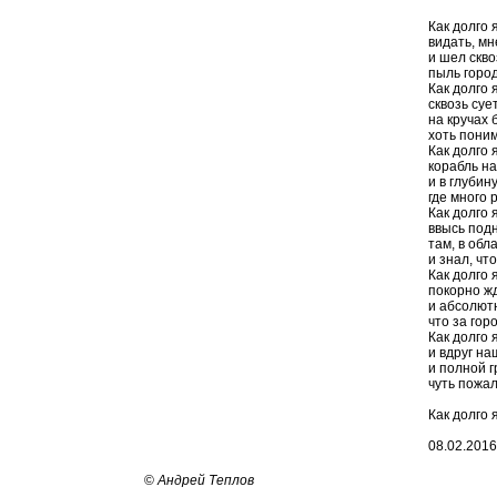
Как долго 
видать, мн
и шел скво
пыль город
Как долго 
сквозь суе
на кручах 
хоть поним
Как долго 
корабль н
и в глубин
где много 
Как долго 
ввысь под
там, в обл
и знал, чт
Как долго 
покорно жд
и абсолютн
что за гор
Как долго 
и вдруг на
и полной 
чуть пожал
Как долго 
08.02.2016 
©
Андрей Теплов