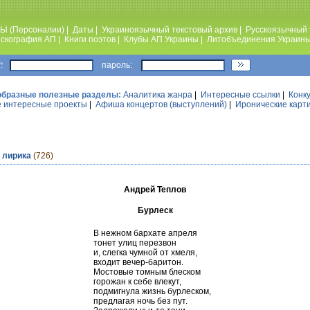
Ы (Персоналии)
|
Даты
|
Украиноязычный текстовый архив
|
Русскоязычный 
скография АП
|
Книги поэтов
|
Клубы АП Украины
|
Литобъединения Украин
:
пароль:
образные полезные разделы:
Аналитика жанра
|
Интересные ссылки
|
Конк
 интересные проекты
|
Афиша концертов (выступлений)
|
Иронические карт
 лирика
(726)
Андрей Теплов
Бурлеск
В нежном бархате апреля
тонет улиц перезвон
и, слегка чумной от хмеля,
входит вечер-баритон.
Мостовые томным блеском
горожан к себе влекут,
подмигнула жизнь бурлеском,
предлагая ночь без пут.