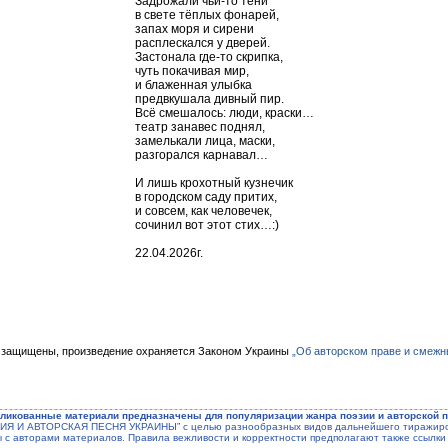
Задрожали чьи-то тени
в свете тёплых фонарей,
запах моря и сирени
расплескался у дверей.
Застонала где-то скрипка,
чуть покачивая мир,
и блаженная улыбка
предвкушала дивный пир.
Всё смешалось: люди, краски…
театр занавес поднял,
замелькали лица, маски,
разгорался карнавал…
И лишь крохотный кузнечик
в городском саду притих,
и совсем, как человечек,
сочинил вот этот стих…:)
22.04.2026г.
 защищены, произведение охраняется Законом Украины
„Об авторском праве и смежн
ликованные материали предназначены для популяризации жанра поэзии и авторской п
ЭЗИЯ И АВТОРСКАЯ ПЕСНЯ УКРАИНЫ” с целью разнообразных видов дальнейшего тиражиров
ы с авторами материалов. Правила вежливости и корректности предполагают также ссылки 