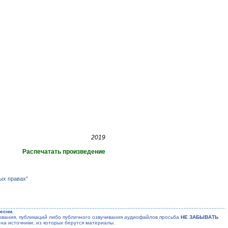
2019
Распечатать произведение
ых правах”
есни.
ания, публикаций либо публичного озвучивания аудиофайлов просьба
НЕ ЗАБЫВАТЬ
на источники, из которых берутся материалы.