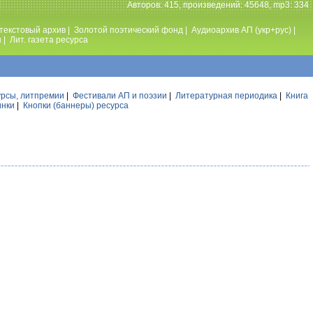
Авторов: 415, произведений: 45648, mp3: 334
текстовый архив
|
Золотой поэтический фонд
|
Аудиоархив АП (укр+рус)
|
ы
|
Лит. газета ресурса
урсы, литпремии
|
Фестивали АП и поэзии
|
Литературная периодика
|
Книга
инки
|
Кнопки (баннеры) ресурса