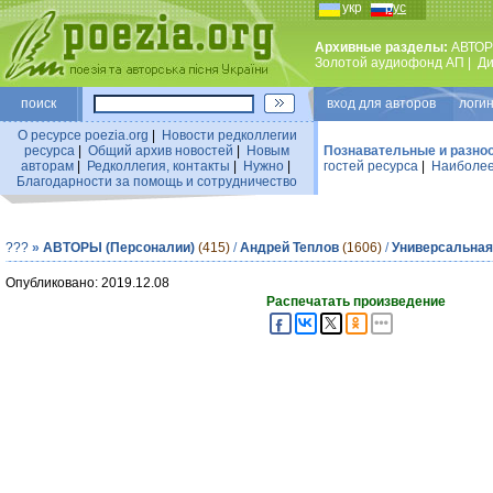
укр
рус
Архивные разделы:
АВТОР
Золотой аудиофонд АП
|
Ди
поиск
вход для авторов логин
О ресурсе poezia.org
|
Новости редколлегии
ресурса
|
Общий архив новостей
|
Новым
Познавательные и разно
авторам
|
Редколлегия, контакты
|
Нужно
|
гостей ресурса
|
Наиболее
Благодарности за помощь и сотрудничество
???
»
АВТОРЫ (Персоналии)
(415)
/
Андрей Теплов
(1606)
/
Универсальная
Опубликовано: 2019.12.08
Распечатать произведение