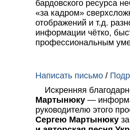
бардовского ресурса н
«за кадром» сверхслож
отображений и т.д. раз
информации чётко, быст
профессиональным уме
Написать письмо
/
Подр
Искренняя благодарно
Мартынюку
— информа
руководителю этого про
Сергею Мартынюку
за
и авторская песня Ук