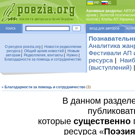
укр
рус
Архивные разделы:
АВТОР
архив
|
Золотой поэтически
поэтов
|
Клубы АП Украины
поиск
вход для авторов логин
Познавательн
Аналитика жан
О ресурсе poezia.org
|
Новости редколлегии
ресурса
|
Общий архив новостей
|
Новым
Фестивали АП 
авторам
|
Редколлегия, контакты
|
Нужно
|
ресурса
|
Наиб
Благодарности за помощь и сотрудничество
(выступлений)
»
Благодарности за помощь и сотрудничество
(3)
В данном раздел
публиковат
которые
существенно
ресурса «
Поэзия