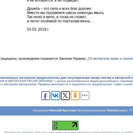
и не испарится, и не подведёт.
Дружба – это сила и всех благ дороже.
Вместе мы прорвёмся сквозь невзгоды ввысь.
Так легко и мило, и тоска не гложет,
и летит позёмкой по порталам жизнь…
03.03. 2018 г.
 защищены, произведение охраняется Законом Украины
„Об авторском праве и смежн
ликованные материали предназначены для популяризации жанра поэзии и авторской п
ЭЗИЯ И АВТОРСКАЯ ПЕСНЯ УКРАИНЫ” с целью разнообразных видов дальнейшего тиражиров
ы с авторами материалов. Правила вежливости и корректности предполагают также ссылки 
Концепция
Николай Кротенко
Программирование
Tebenko.com
| I