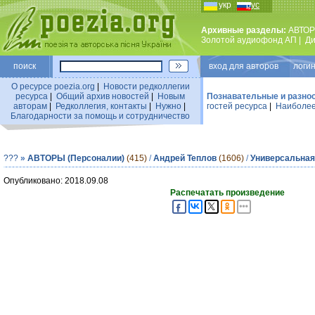
укр
рус
Архивные разделы:
АВТОР
Золотой аудиофонд АП
|
Ди
поиск
вход для авторов логин
О ресурсе poezia.org
|
Новости редколлегии
ресурса
|
Общий архив новостей
|
Новым
Познавательные и разно
авторам
|
Редколлегия, контакты
|
Нужно
|
гостей ресурса
|
Наиболее
Благодарности за помощь и сотрудничество
???
»
АВТОРЫ (Персоналии)
(415)
/
Андрей Теплов
(1606)
/
Универсальная
Опубликовано: 2018.09.08
Распечатать произведение