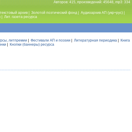
Авторов: 415, произведений: 45648, mp3: 334
текстовый архив
|
Золотой поэтический фонд
|
Аудиоархив АП (укр+рус)
|
ы
|
Лит. газета ресурса
урсы, литпремии
|
Фестивали АП и поэзии
|
Литературная периодика
|
Книга
инки
|
Кнопки (баннеры) ресурса