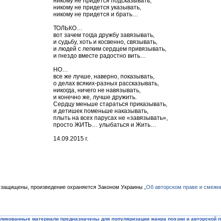
никому не придется подсказывать,
никому не придется указывать,
никому не придется и брать…
ТОЛЬКО…
вот зачем тогда дружбу завязывать,
и судьбу, хоть и косвенно, связывать,
и людей с легким сердцем привязывать,
и гнездо вместе радостно вить…
НО…
все же лучше, наверно, показывать,
о делах всяких-разных рассказывать,
никогда, ничего не навязывать,
и конечно же, лучше дружить.
Сердцу меньше стараться приказывать,
и детишек поменьше наказывать,
плыть на всех парусах не «завязывать»,
просто ЖИТЬ… улыбаться и Жить…
14.09.2015 г.
 защищены, произведение охраняется Законом Украины
„Об авторском праве и смежн
ликованные материали предназначены для популяризации жанра поэзии и авторской п