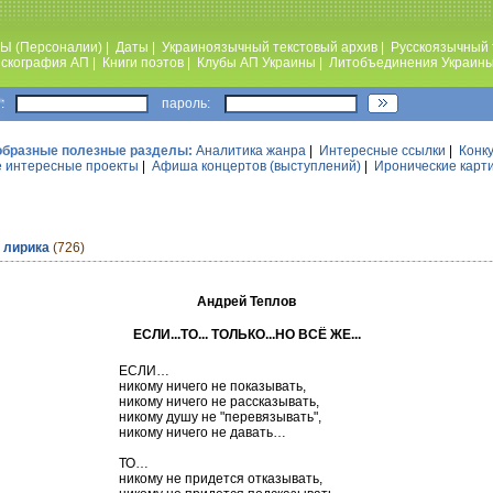
Ы (Персоналии)
|
Даты
|
Украиноязычный текстовый архив
|
Русскоязычный 
скография АП
|
Книги поэтов
|
Клубы АП Украины
|
Литобъединения Украин
:
пароль:
образные полезные разделы:
Аналитика жанра
|
Интересные ссылки
|
Конк
 интересные проекты
|
Афиша концертов (выступлений)
|
Иронические карт
 лирика
(726)
Андрей Теплов
ЕСЛИ...ТО... ТОЛЬКО...НО ВСЁ ЖЕ...
ЕСЛИ…
никому ничего не показывать,
никому ничего не рассказывать,
никому душу не "перевязывать",
никому ничего не давать…
ТО…
никому не придется отказывать,