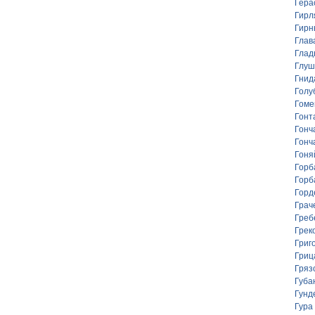
Гера
Гирл
Гирн
Глав
Глад
Глуш
Гнид
Голу
Гоме
Гонт
Гонч
Гонч
Гоня
Горб
Горб
Горд
Грач
Греб
Грек
Григ
Гриц
Гряз
Губа
Гунд
Гура