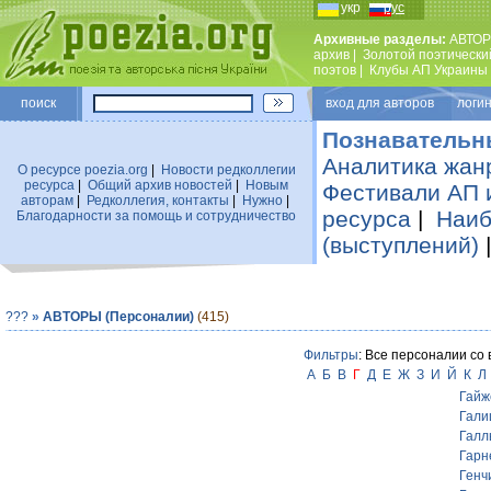
укр
рус
Архивные разделы:
АВТОР
архив
|
Золотой поэтически
поэтов
|
Клубы АП Украины
поиск
вход для авторов логин
Познавательн
Аналитика жан
О ресурсе poezia.org
|
Новости редколлегии
ресурса
|
Общий архив новостей
|
Новым
Фестивали АП 
авторам
|
Редколлегия, контакты
|
Нужно
|
ресурса
|
Наиб
Благодарности за помощь и сотрудничество
(выступлений)
???
»
АВТОРЫ (Персоналии)
(415)
Фильтры
: Все персоналии со
А
Б
В
Г
Д
Е
Ж
З
И
Й
К
Л
Гайж
Гали
Галл
Гарн
Генч