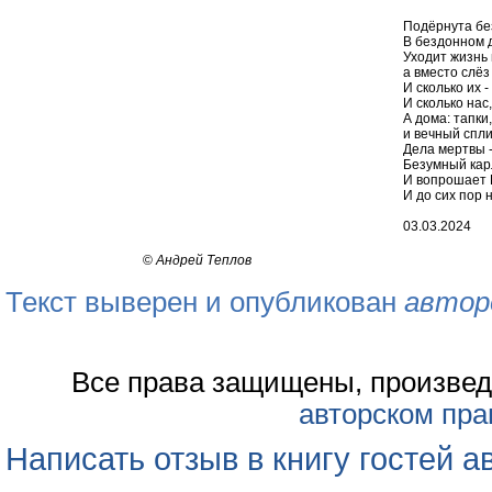
Подёрнута бе
В бездонном д
Уходит жизнь 
а вместо слёз
И сколько их 
И сколько нас
А дома: тапки,
и вечный спли
Дела мертвы -
Безумный карл
И вопрошает Б
И до сих пор н
03.03.2024
©
Андрей Теплов
Текст выверен и опубликован
автор
Все права защищены, произвед
авторском пра
Написать отзыв в книгу гостей а