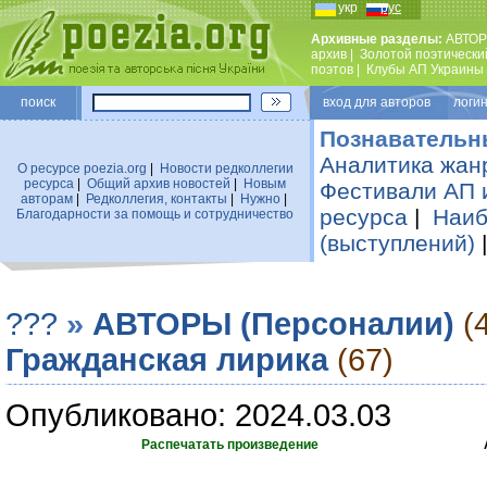
укр
рус
Архивные разделы:
АВТОР
архив
|
Золотой поэтически
поэтов
|
Клубы АП Украины
поиск
вход для авторов логин
Познавательн
Аналитика жан
О ресурсе poezia.org
|
Новости редколлегии
ресурса
|
Общий архив новостей
|
Новым
Фестивали АП 
авторам
|
Редколлегия, контакты
|
Нужно
|
ресурса
|
Наиб
Благодарности за помощь и сотрудничество
(выступлений)
???
»
АВТОРЫ (Персоналии)
(
Гражданская лирика
(67)
Опубликовано: 2024.03.03
Распечатать произведение