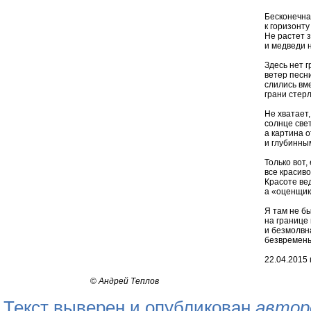
Бесконечная
к горизонту
Не растет з
и медведи н
Здесь нет г
ветер песн
слились вме
грани стерл
Не хватает,
солнце свет
а картина о
и глубинны
Только вот,
все красиво
Красоте ве
а «оценщик
Я там не бы
на границе
и безмолвна
безвремень
22.04.2015 г
©
Андрей Теплов
Текст выверен и опубликован
автор