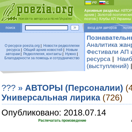
укр
рус
Архивные разделы:
АВТОР
архив
|
Золотой поэтически
поэтов
|
Клубы АП Украины
поиск
вход для авторов логин
Познавательн
Аналитика жан
О ресурсе poezia.org
|
Новости редколлегии
ресурса
|
Общий архив новостей
|
Новым
Фестивали АП 
авторам
|
Редколлегия, контакты
|
Нужно
|
ресурса
|
Наиб
Благодарности за помощь и сотрудничество
(выступлений)
???
»
АВТОРЫ (Персоналии)
(
Универсальная лирика
(726)
Опубликовано: 2018.07.14
Распечатать произведение