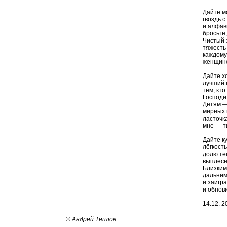
Дайте м
гвоздь с
и алфав
бросьте,
Чистый 
тяжесть
каждому
женщине
Дайте х
лучший 
тем, кто
Господи,
Детям —
мирных 
ласточк
мне — т
Дайте к
лёгкост
долю те
выплесн
Близким
дальним
и заигра
и обнов
14.12. 20
©
Андрей Теплов