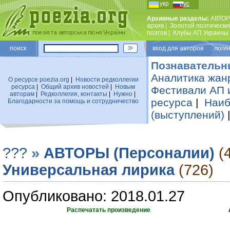
укр
рус
Архивные разделы:
АВТОР
архив
|
Золотой поэтически
поэтов
|
Клубы АП Украины
поиск
вход для авторов логин
Познавательн
Аналитика жан
О ресурсе poezia.org
|
Новости редколлегии
ресурса
|
Общий архив новостей
|
Новым
Фестивали АП 
авторам
|
Редколлегия, контакты
|
Нужно
|
ресурса
|
Наиб
Благодарности за помощь и сотрудничество
(выступлений)
???
»
АВТОРЫ (Персоналии)
(
Универсальная лирика
(726)
Опубликовано: 2018.01.27
Распечатать произведение