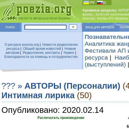
укр
рус
Архивные разделы:
АВТОР
архив
|
Золотой поэтически
поэтов
|
Клубы АП Украины
поиск
вход для авторов логин
Познавательн
Аналитика жан
О ресурсе poezia.org
|
Новости редколлегии
ресурса
|
Общий архив новостей
|
Новым
Фестивали АП 
авторам
|
Редколлегия, контакты
|
Нужно
|
ресурса
|
Наиб
Благодарности за помощь и сотрудничество
(выступлений)
???
»
АВТОРЫ (Персоналии)
(
Интимная лирика
(50)
Опубликовано: 2020.02.14
Распечатать произведение
Б