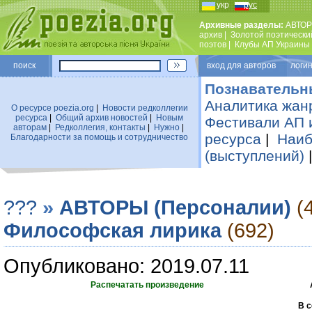
укр
рус
Архивные разделы:
АВТОР
архив
|
Золотой поэтически
поэтов
|
Клубы АП Украины
поиск
вход для авторов логин
Познавательн
Аналитика жан
О ресурсе poezia.org
|
Новости редколлегии
ресурса
|
Общий архив новостей
|
Новым
Фестивали АП 
авторам
|
Редколлегия, контакты
|
Нужно
|
ресурса
|
Наиб
Благодарности за помощь и сотрудничество
(выступлений)
???
»
АВТОРЫ (Персоналии)
(
Философская лирика
(692)
Опубликовано: 2019.07.11
Распечатать произведение
В с