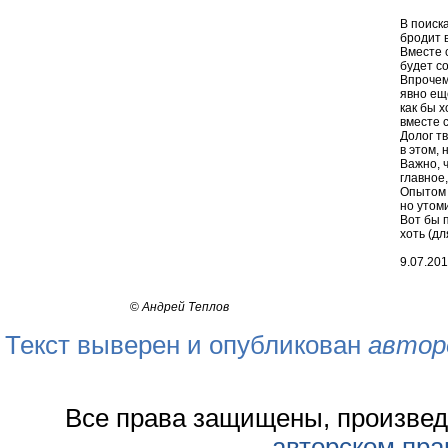
В поиск
бродит 
Вместе 
будет со
Впрочем
явно ещ
как бы 
вместе 
Долог тв
в этом, 
Важно, ч
главное,
Опытом 
но утом
Вот бы 
хоть (д
9.07.2019
©
Андрей Теплов
Текст выверен и опубликован
автор
Все права защищены, произвед
авторском пра