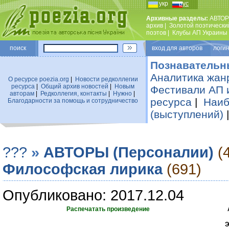
укр
рус
Архивные разделы:
АВТОР
архив
|
Золотой поэтически
поэтов
|
Клубы АП Украины
поиск
вход для авторов логин
Познавательн
Аналитика жан
О ресурсе poezia.org
|
Новости редколлегии
ресурса
|
Общий архив новостей
|
Новым
Фестивали АП 
авторам
|
Редколлегия, контакты
|
Нужно
|
ресурса
|
Наиб
Благодарности за помощь и сотрудничество
(выступлений)
???
»
АВТОРЫ (Персоналии)
(
Философская лирика
(691)
Опубликовано: 2017.12.04
Распечатать произведение
Э