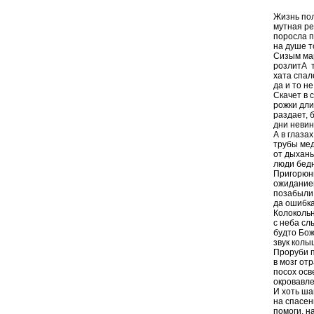
Жизнь пол
мутная ре
поросла п
на душе т
Сизым ма
розлитА 
хата спал
да и то не
Скачет в с
рожки дли
раздает, 
дни невин
А в глазах
трубы ме
от дыхань
люди бед
Пригорюн
ожидание
позабыли 
да ошибка
Колоколь
с неба сл
будто Бож
звук колы
Проруби 
в мозг от
посох осв
окровавл
И хоть ша
на спасен
помоги, н