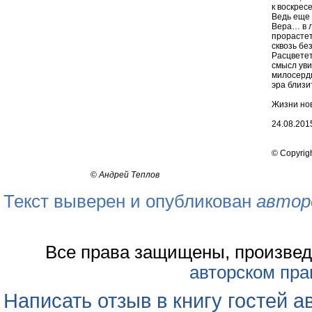
к воскрес
Ведь еще
Вера… в 
прорастет
сквозь бе
Расцветет
смысл уви
милосерд
эра близ
Жизни но
24.08.2015
© Copyrig
©
Андрей Теплов
Текст выверен и опубликован
автор
Все права защищены, произвед
авторском пра
Написать отзыв в книгу гостей а