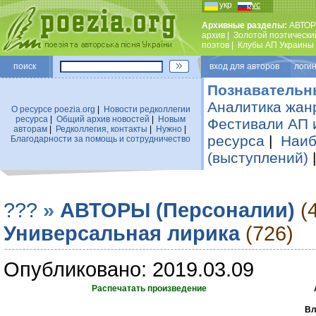
укр
рус
Архивные разделы:
АВТОР
архив
|
Золотой поэтически
поэтов
|
Клубы АП Украины
поиск
вход для авторов логин
Познавательн
Аналитика жан
О ресурсе poezia.org
|
Новости редколлегии
ресурса
|
Общий архив новостей
|
Новым
Фестивали АП 
авторам
|
Редколлегия, контакты
|
Нужно
|
ресурса
|
Наиб
Благодарности за помощь и сотрудничество
(выступлений)
???
»
АВТОРЫ (Персоналии)
(
Универсальная лирика
(726)
Опубликовано: 2019.03.09
Распечатать произведение
Вл