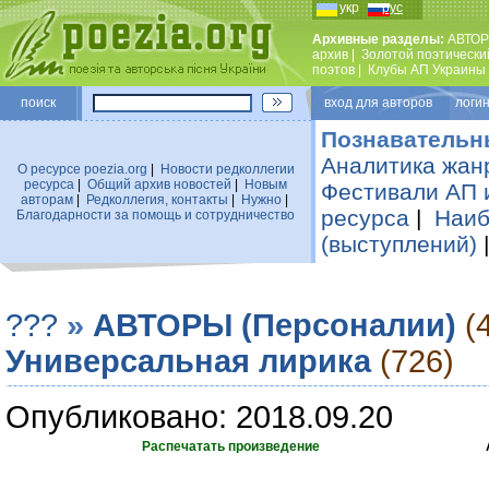
укр
рус
Архивные разделы:
АВТОР
архив
|
Золотой поэтически
поэтов
|
Клубы АП Украины
поиск
вход для авторов логин
Познавательн
Аналитика жан
О ресурсе poezia.org
|
Новости редколлегии
ресурса
|
Общий архив новостей
|
Новым
Фестивали АП 
авторам
|
Редколлегия, контакты
|
Нужно
|
ресурса
|
Наиб
Благодарности за помощь и сотрудничество
(выступлений)
???
»
АВТОРЫ (Персоналии)
(
Универсальная лирика
(726)
Опубликовано: 2018.09.20
Распечатать произведение