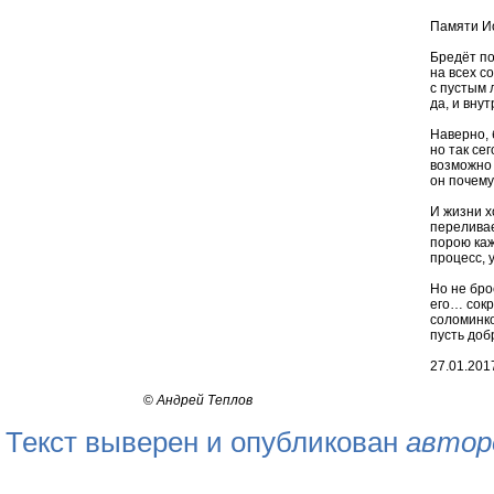
Памяти И
Бредёт по
на всех с
с пустым 
да, и вну
Наверно, 
но так се
возможно 
он почему
И жизни 
перелива
порою каж
процесс,
Но не бро
его… сокр
соломинко
пусть до
27.01.2017
©
Андрей Теплов
Текст выверен и опубликован
автор