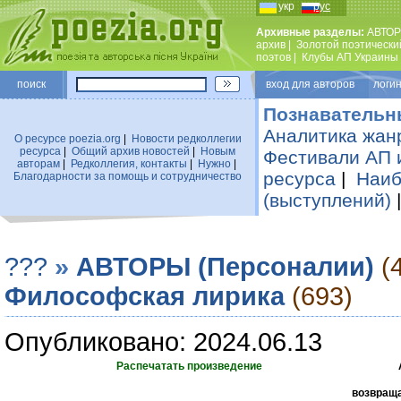
укр
рус
Архивные разделы:
АВТОР
архив
|
Золотой поэтически
поэтов
|
Клубы АП Украины
поиск
вход для авторов логин
Познавательн
Аналитика жан
О ресурсе poezia.org
|
Новости редколлегии
ресурса
|
Общий архив новостей
|
Новым
Фестивали АП 
авторам
|
Редколлегия, контакты
|
Нужно
|
ресурса
|
Наиб
Благодарности за помощь и сотрудничество
(выступлений)
???
»
АВТОРЫ (Персоналии)
(
Философская лирика
(693)
Опубликовано: 2024.06.13
Распечатать произведение
возвраща