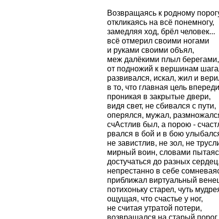
Возвращаясь к родному порогу
откликаясь на всё понемногу,
замедляя ход, брёл человек...
всё отмерил своими ногами
и руками своими объял,
меж далёкими плыл берегами,
от подножий к вершинам шага
развивался, искал, жил и вери
в то, что главная цель впереди
проникая в закрытые двери,
видя свет, не сбивался с пути,
оперялся, мужал, размножалс
счАстлив был, а порою - счаст
рвался в бой и в бою улыбалс
не завистлив, не зол, не трусли
мирный воин, словами пытаяс
достучаться до разных сердец
непрестанно в себе сомневаяс
приближал виртуальный венец
потихоньку старел, чуть мудре
ощущая, что счастье у ног,
не считая утратой потери,
возвращался на старый порог..