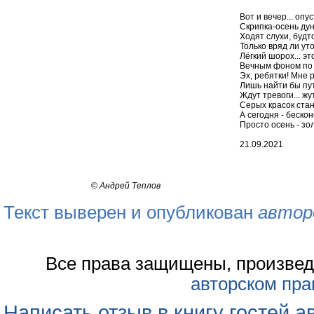
Вот и вечер... опу
Скрипка-осень дун
Ходят слухи, будт
Только вряд ли ут
Лёгкий шорох... э
Вечным фоном по 
Эх, ребятки! Мне р
Лишь найти бы пут
Ждут тревоги... жу
Серых красок стан
А сегодня - беско
Просто осень - зол
21.09.2021
©
Андрей Теплов
Текст выверен и опубликован
автор
Все права защищены, произвед
авторском пра
Написать отзыв в книгу гостей а