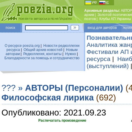
укр
рус
Архивные разделы:
АВТОР
архив
|
Золотой поэтически
поэтов
|
Клубы АП Украины
поиск
вход для авторов логин
Познавательн
Аналитика жан
О ресурсе poezia.org
|
Новости редколлегии
ресурса
|
Общий архив новостей
|
Новым
Фестивали АП 
авторам
|
Редколлегия, контакты
|
Нужно
|
ресурса
|
Наиб
Благодарности за помощь и сотрудничество
(выступлений)
???
»
АВТОРЫ (Персоналии)
(
Философская лирика
(692)
Опубликовано: 2021.09.23
Распечатать произведение