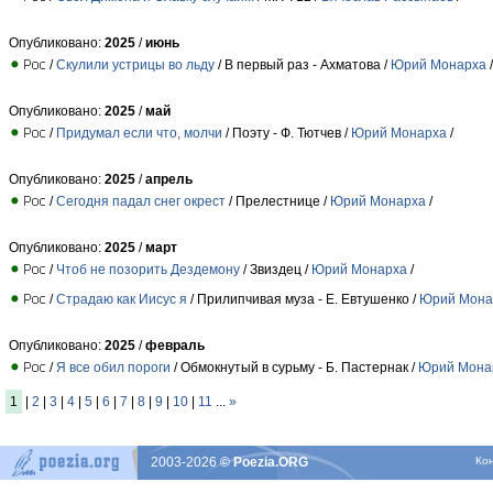
Опубликовано:
2025
/
июнь
/
Скулили устрицы во льду
/ В первый раз - Ахматова /
Юрий Монарха
/
Опубликовано:
2025
/
май
/
Придумал если что, молчи
/ Поэту - Ф. Тютчев /
Юрий Монарха
/
Опубликовано:
2025
/
апрель
/
Сегодня падал снег окрест
/ Прелестнице /
Юрий Монарха
/
Опубликовано:
2025
/
март
/
Чтоб не позорить Дездемону
/ Звиздец /
Юрий Монарха
/
/
Страдаю как Иисус я
/ Прилипчивая муза - Е. Евтушенко /
Юрий Мона
Опубликовано:
2025
/
февраль
/
Я все обил пороги
/ Обмокнутый в сурьму - Б. Пастернак /
Юрий Мона
1
|
2
|
3
|
4
|
5
|
6
|
7
|
8
|
9
|
10
|
11
...
»
2003-2026
© Poezia.ORG
Ко