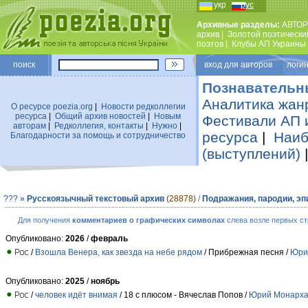
укр
рус
Архивные разделы:
АВТОР
архив
|
Золотой поэтически
поэтов
|
Клубы АП Украины
поиск
вход для авторов логин
Познавательн
Аналитика жан
О ресурсе poezia.org
|
Новости редколлегии
ресурса
|
Общий архив новостей
|
Новым
Фестивали АП 
авторам
|
Редколлегия, контакты
|
Нужно
|
ресурса
|
Наиб
Благодарности за помощь и сотрудничество
(выступлений)
???
»
Русскоязычный текстовый архив
(28878)
/
Подражания, пародии, э
Для получения
комментариев о графических символах
слева возле первых ст
Опубликовано:
2026
/
февраль
/
Взошла Венера, как звезда на небе рядом
/ Прибрежная песня /
Юри
Опубликовано:
2025
/
ноябрь
/
человек идёт внимая
/ 18 с плюсом - Вячеслав Попов /
Юрий Монарх