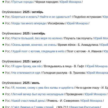
/
Пустые города
/ Чёрная пародия /
Юрий Монарха
/
Опубликовано:
2025
/
октябрь
/
Бороться и искать? Найти и не сдаваться?
/ Подобно истуканам /
Юр
/
Когда так много впереди
/ Иосифизмы /
Юрий Монарха
/
Опубликовано:
2025
/
сентябрь
/
Расти большой, без моря по колено
/ Поучать так поучать /
Юрий Мо
/
Осень время, конечно, не очень
/ Время яблок - Б. Ахмадулина /
Юрий
/
Худой поэт с котомк, глядящим в небо
/ Поэт с котомк - А. Иванов /
Юр
Опубликовано:
2025
/
август
/
Я один брожу, как пёс
/ Вглядываясь в лица - В. Гафт /
Юрий Монарха
/
Не отвлекаются едя
/ Голодная разлука - В. Тушнова /
Юрий Монарха
Опубликовано:
2025
/
июль
/
Я, похоже, схожу с ума без халвы и щербета
/ Ни в одном глазу - И. Б
/
Летний вечер был жутко нескладным
/ Провидение /
Юрий Монарха
/
/
Какой счастливый день!
/ Ячмень - И. Северянин /
Юрий Монарха
/
/
Свёл Димона и Славку случай...
/ МХ-712 /
Вячеслав Рассыпаев
/