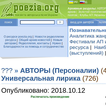
укр
рус
Архивные разделы:
АВТОР
архив
|
Золотой поэтически
поэтов
|
Клубы АП Украины
поиск
вход для авторов логин
Познавательн
Аналитика жан
О ресурсе poezia.org
|
Новости редколлегии
ресурса
|
Общий архив новостей
|
Новым
Фестивали АП 
авторам
|
Редколлегия, контакты
|
Нужно
|
ресурса
|
Наиб
Благодарности за помощь и сотрудничество
(выступлений)
???
»
АВТОРЫ (Персоналии)
(
Универсальная лирика
(726)
Опубликовано: 2018.10.12
Распечатать произведение