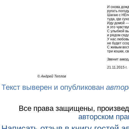
И снова дожд
ругать погоду
Шагаю с НЕп
туда, где сух
Иду домой — 
я это чувств
С улыбкой вы
и рядом сяду
У нас любовь 
не будет ссо
С живым вост
три кошки, св
Звенит аккор
21.11.2015 г.
©
Андрей Теплов
Текст выверен и опубликован
автор
Все права защищены, произвед
авторском пра
Написать отзыв в книгу гостей а