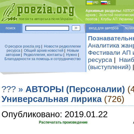
укр
рус
Архивные разделы:
АВТОР
архив
|
Золотой поэтически
поэтов
|
Клубы АП Украины
поиск
вход для авторов логин
Познавательн
Аналитика жан
О ресурсе poezia.org
|
Новости редколлегии
ресурса
|
Общий архив новостей
|
Новым
Фестивали АП 
авторам
|
Редколлегия, контакты
|
Нужно
|
ресурса
|
Наиб
Благодарности за помощь и сотрудничество
(выступлений)
???
»
АВТОРЫ (Персоналии)
(
Универсальная лирика
(726)
Опубликовано: 2019.01.22
Распечатать произведение