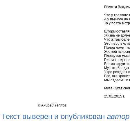
Памяти Владим
Что у трезвого 
А у пьяного на 
То у поэта в стр
Шторм оставляе
Жизнь не должн
Что ж там беле
Это перо в чут
Палец лежит на
Жилкой пульсир
Плещутся мысли
Рифма подвешен
Время струится
Музыка бродит 
Утро рождает к
Все, что хранит
Мы отдаем... и 
Музе букет снов
25.01.2015 г.
©
Андрей Теплов
Текст выверен и опубликован
автор