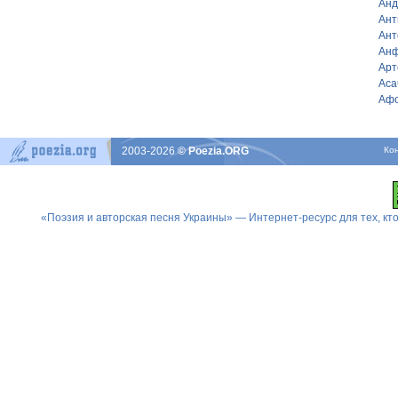
Анд
Ант
Ант
Анф
Арт
Аса
Афо
2003-2026
© Poezia.ORG
Ко
«Поэзия и авторская песня Украины» — Интернет-ресурс для тех, к