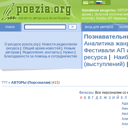
укр
рус
Архивные разделы:
АВТОР
архив
|
Золотой поэтически
поэтов
|
Клубы АП Украины
поиск
вход для авторов логин
Познавательн
Аналитика жан
О ресурсе poezia.org
|
Новости редколлегии
ресурса
|
Общий архив новостей
|
Новым
Фестивали АП 
авторам
|
Редколлегия, контакты
|
Нужно
|
ресурса
|
Наиб
Благодарности за помощь и сотрудничество
(выступлений)
???
»
АВТОРЫ (Персоналии)
(415)
Фильтры
: Все персоналии со
А
Б
В
Г
Д
Е
Ж
З
И
Й
К
Л
Ада
Аин
Акс
Али
Ало