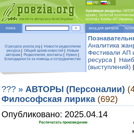
укр
рус
Архивные разделы:
АВТОР
архив
|
Золотой поэтически
поэтов
|
Клубы АП Украины
поиск
вход для авторов логин
Познавательн
Аналитика жан
О ресурсе poezia.org
|
Новости редколлегии
ресурса
|
Общий архив новостей
|
Новым
Фестивали АП 
авторам
|
Редколлегия, контакты
|
Нужно
|
ресурса
|
Наиб
Благодарности за помощь и сотрудничество
(выступлений)
???
»
АВТОРЫ (Персоналии)
(
Философская лирика
(692)
Опубликовано: 2025.04.14
Распечатать произведение
в