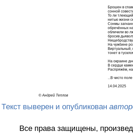
Брошен в спам
сонной совесть
То ли тлеющий 
нитью жизни ск
Сонмы загнанн
обречённых на
обличили во л
бросив дьяволу
Нищебродству
На чужбине ро
Виртуальный, 
тонет в тускло
На окраине дн
В сердце камен
Распряжём, на
...В чисто поле
14.04.2025
©
Андрей Теплов
Текст выверен и опубликован
автор
Все права защищены, произвед