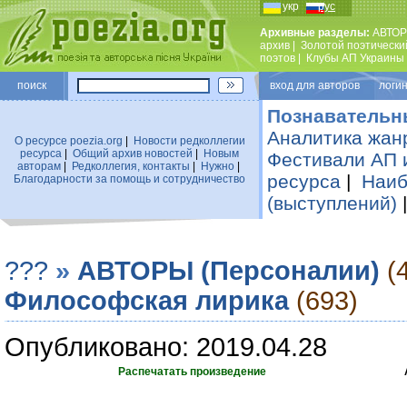
укр
рус
Архивные разделы:
АВТОР
архив
|
Золотой поэтически
поэтов
|
Клубы АП Украины
поиск
вход для авторов логин
Познавательн
Аналитика жан
О ресурсе poezia.org
|
Новости редколлегии
ресурса
|
Общий архив новостей
|
Новым
Фестивали АП 
авторам
|
Редколлегия, контакты
|
Нужно
|
ресурса
|
Наиб
Благодарности за помощь и сотрудничество
(выступлений)
???
»
АВТОРЫ (Персоналии)
(
Философская лирика
(693)
Опубликовано: 2019.04.28
Распечатать произведение