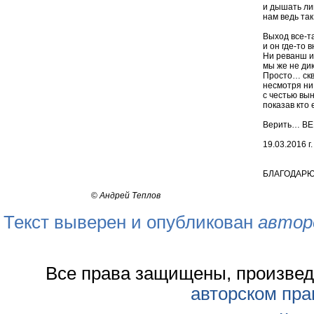
и дышать ли
нам ведь та
Выход все-та
и он где-то 
Ни реванш и
мы же не д
Просто… скв
несмотря ни 
с честью вын
показав кто 
Верить… ВЕ
19.03.2016 г.
БЛАГОДАРЮ
©
Андрей Теплов
Текст выверен и опубликован
автор
Все права защищены, произвед
авторском пра