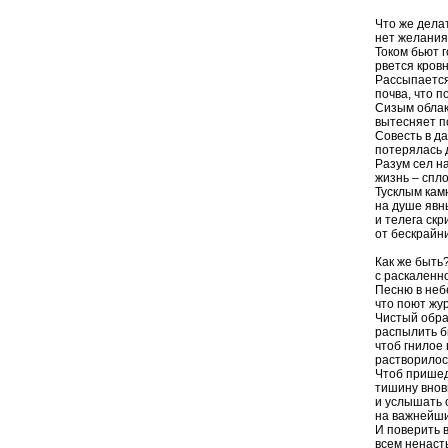
Что же делат
нет желания 
Током бьют г
рвется кров
Рассыпается
почва, что 
Сизым облак
вытесняет 
Совесть в д
потерялась
Разум сел на
жизнь – спл
Тусклым кам
на душе явн
и телега скр
от бескрайн
Как же быть?
с раскаленно
Песню в неб
что поют ж
Чистый обра
распылить б
чтоб гнилое 
растворилос
Чтоб прише
тишину внов
и услышать 
на важнейш
И поверить 
всем ненаст