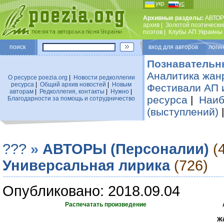
укр
рус
Архивные разделы:
АВТОР
архив
|
Золотой поэтически
поэтов
|
Клубы АП Украины
поиск
вход для авторов логин
Познавательн
Аналитика жан
О ресурсе poezia.org
|
Новости редколлегии
ресурса
|
Общий архив новостей
|
Новым
Фестивали АП 
авторам
|
Редколлегия, контакты
|
Нужно
|
ресурса
|
Наиб
Благодарности за помощь и сотрудничество
(выступлений)
???
»
АВТОРЫ (Персоналии)
(
Универсальная лирика
(726)
Опубликовано: 2018.09.04
Распечатать произведение
Жё