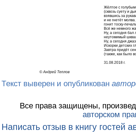
Жёлтое с голубым
(сквозь суету и ды
взявшись за рукав
и не гнетёт молва
гонит тоску-печал
Всё же немного жа
Ну, а сегодня бал 
неутомимый шквал
Ну, а сегодня джа
Искорки детских г
Завтра придёт се
(также, как было в
31.08.2018 г.
©
Андрей Теплов
Текст выверен и опубликован
автор
Все права защищены, произвед
авторском пра
Написать отзыв в книгу гостей а