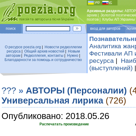
укр
рус
Архивные разделы:
АВТОР
архив
|
Золотой поэтически
поэтов
|
Клубы АП Украины
поиск
вход для авторов логин
Познавательн
Аналитика жан
О ресурсе poezia.org
|
Новости редколлегии
ресурса
|
Общий архив новостей
|
Новым
Фестивали АП 
авторам
|
Редколлегия, контакты
|
Нужно
|
ресурса
|
Наиб
Благодарности за помощь и сотрудничество
(выступлений)
???
»
АВТОРЫ (Персоналии)
(
Универсальная лирика
(726)
Опубликовано: 2018.05.26
Распечатать произведение