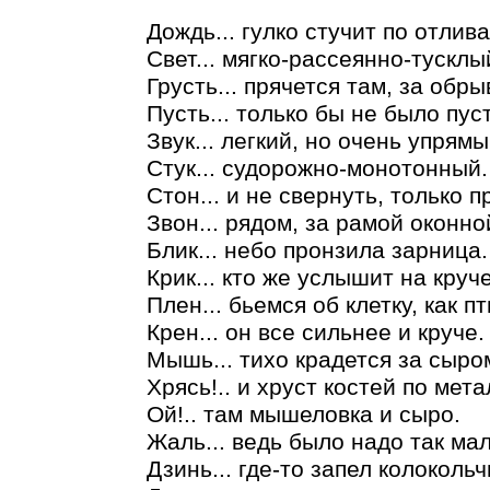
Дождь... гулко стучит по отлива
Свет... мягко-рассеянно-тусклы
Грусть... прячется там, за обры
Пусть... только бы не было пус
Звук... легкий, но очень упрямы
Стук... судорожно-монотонный.
Стон... и не свернуть, только п
Звон... рядом, за рамой оконно
Блик... небо пронзила зарница.
Крик... кто же услышит на круче
Плен... бьемся об клетку, как п
Крен... он все сильнее и круче.
Мышь... тихо крадется за сыро
Хрясь!.. и хруст костей по мета
Ой!.. там мышеловка и сыро.
Жаль... ведь было надо так мал
Дзинь... где-то запел колокольч