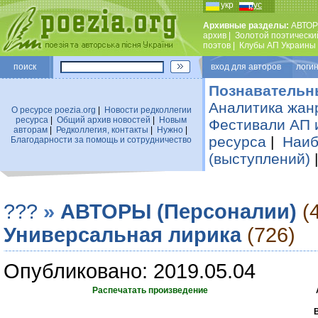
укр
рус
Архивные разделы:
АВТОР
архив
|
Золотой поэтически
поэтов
|
Клубы АП Украины
поиск
вход для авторов логин
Познавательн
Аналитика жан
О ресурсе poezia.org
|
Новости редколлегии
ресурса
|
Общий архив новостей
|
Новым
Фестивали АП 
авторам
|
Редколлегия, контакты
|
Нужно
|
ресурса
|
Наиб
Благодарности за помощь и сотрудничество
(выступлений)
???
»
АВТОРЫ (Персоналии)
(
Универсальная лирика
(726)
Опубликовано: 2019.05.04
Распечатать произведение
В