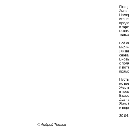
Птицы
Змеи 
Намер
стане
предо
в гор
Рыбки
Тольк
Всё об
мир н
Жизнь
снова
Вновь
с пол
и пот
прямо
Пусть
но ве
Жертв
в при
Вздро
Дух - 
Ярко 
и пере
30.04.
©
Андрей Теплов