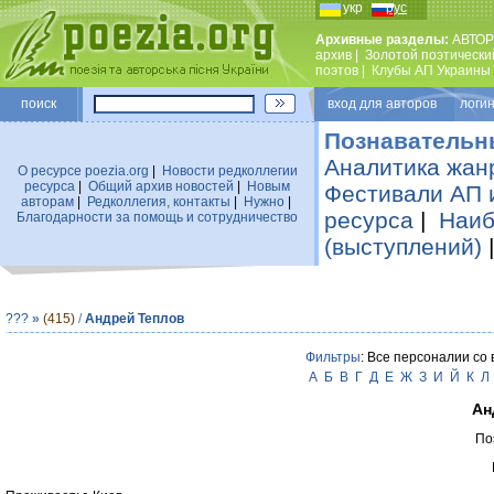
укр
рус
Архивные разделы:
АВТОР
архив
|
Золотой поэтически
поэтов
|
Клубы АП Украины
поиск
вход для авторов логин
Познавательн
Аналитика жан
О ресурсе poezia.org
|
Новости редколлегии
ресурса
|
Общий архив новостей
|
Новым
Фестивали АП 
авторам
|
Редколлегия, контакты
|
Нужно
|
ресурса
|
Наиб
Благодарности за помощь и сотрудничество
(выступлений)
???
»
(415)
/
Андрей Теплов
Фильтры
: Все персоналии со
А
Б
В
Г
Д
Е
Ж
З
И
Й
К
Л
Ан
По