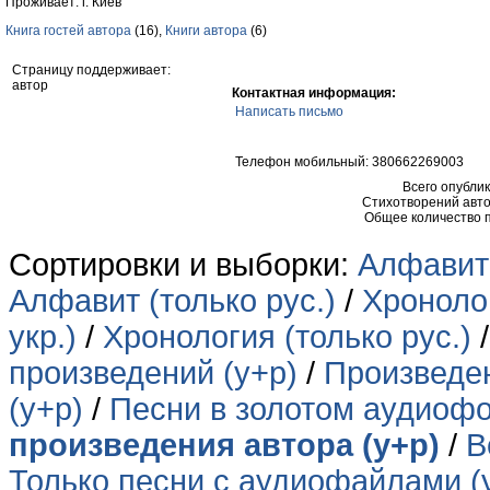
Проживает: г. Киев
Книга гостей автора
(16),
Книги автора
(6)
Страницу поддерживает:
автор
Контактная информация:
Написать письмо
Телефон мобильный: 380662269003
Всего опубли
Стихотворений авто
Общее количество 
Сортировки и выборки:
Алфавит 
Алфавит (только рус.)
/
Хронолог
укр.)
/
Хронология (только рус.)
произведений (у+р)
/
Произведен
(у+р)
/
Песни в золотом аудиофо
произведения автора (у+р)
/
В
Только песни с аудиофайлами (