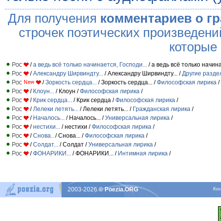
Для получения
комментариев о г
строчек поэтических произведени
которые
/
а ведь всё только начинается, Господи...
/ а ведь всё только начина
/
Александру Ширвиндту...
/ Александру Ширвиндту... /
Другие разде
/
Зоркость сердца...
/ Зоркость сердца... /
Философская лирика
/
/
Клоун...
/ Клоун /
Философская лирика
/
/
Крик сердца...
/ Крик сердца /
Философская лирика
/
/
Лелеки летять...
/ Лелеки летять... /
Гражданская лирика
/
/
Началось...
/ Началось... /
Универсальная лирика
/
/
нестихи...
/ нестихи /
Философская лирика
/
/
Снова..
/ Снова... /
Философская лирика
/
/
Солдат...
/ Солдат /
Универсальная лирика
/
/
ФОНАРИКИ...
/ ФОНАРИКИ... /
Интимная лирика
/
2003-2026
© Poezia.ORG
Ко