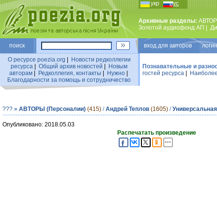
укр
рус
Архивные разделы:
АВТОР
Золотой аудиофонд АП
|
Ди
поиск
вход для авторов логин
О ресурсе poezia.org
|
Новости редколлегии
ресурса
|
Общий архив новостей
|
Новым
Познавательные и разно
авторам
|
Редколлегия, контакты
|
Нужно
|
гостей ресурса
|
Наиболее
Благодарности за помощь и сотрудничество
???
»
АВТОРЫ (Персоналии)
(415)
/
Андрей Теплов
(1605)
/
Универсальная
Опубликовано: 2018.05.03
Распечатать произведение