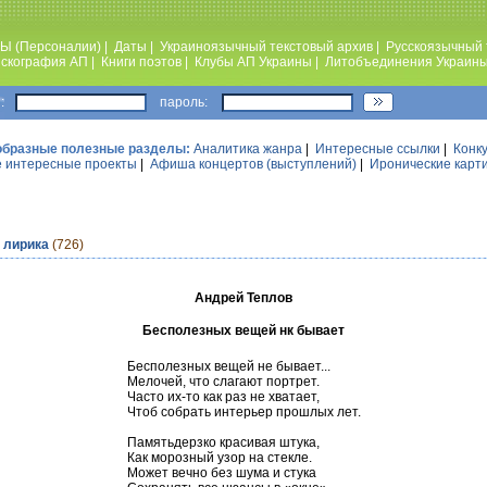
Ы (Персоналии)
|
Даты
|
Украиноязычный текстовый архив
|
Русскоязычный 
скография АП
|
Книги поэтов
|
Клубы АП Украины
|
Литобъединения Украин
:
пароль:
образные полезные разделы:
Аналитика жанра
|
Интересные ссылки
|
Конк
 интересные проекты
|
Афиша концертов (выступлений)
|
Иронические карт
 лирика
(726)
Андрей Теплов
Бесполезных вещей нк бывает
Бесполезных вещей не бывает...
Мелочей, что слагают портрет.
Часто их-то как раз не хватает,
Чтоб собрать интерьер прошлых лет.
Памятьдерзко красивая штука,
Как морозный узор на стекле.
Может вечно без шума и стука