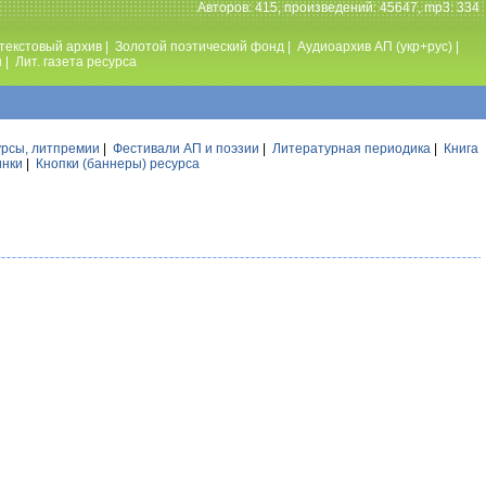
Авторов: 415, произведений: 45647, mp3: 334
текстовый архив
|
Золотой поэтический фонд
|
Аудиоархив АП (укр+рус)
|
ы
|
Лит. газета ресурса
урсы, литпремии
|
Фестивали АП и поэзии
|
Литературная периодика
|
Книга
инки
|
Кнопки (баннеры) ресурса