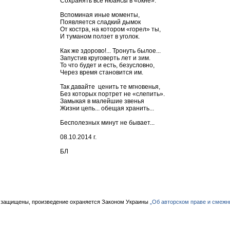
Сохранять все нюансы в «окне».
Вспоминая иные моменты,
Появляется сладкий дымок
От костра, на котором «горел» ты,
И туманом ползет в уголок.
Как же здорово!... Тронуть былое...
Запустив круговерть лет и зим.
То что будет и есть, безусловно,
Через время становится им.
Так давайте ценить те мгновенья,
Без которых портрет не «слепить».
Замыкая в малейшие звенья
Жизни цепь... обещая хранить...
Бесполезных минут не бывает...
08.10.2014 г.
БЛ
 защищены, произведение охраняется Законом Украины
„Об авторском праве и смежн