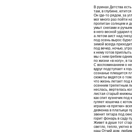
В руинах Детства есть
там, в глубине, ютится 
Он где-то рядом, за уг
мог много раз пойти н
пропитан солнцем и д
умыт снегами и ручьем
в него весной ударил г
а летом аист над гнез
под осень вырос буре
зимой всегда приходит
под вечер, ночью, утр
к нему готов приплыть
мы с ним гребем одни
по жизни «в ногу», в та
С воспоминанием о не
вдруг подступает к гор
сознанье плющится пл
сюжеты видятся о том.
что жизнь летает под
осенним трепетным л
неслась, вертелась ко
листая старый книжны
как спит кузнечик под 
гуляет кошечка с котом
играем «в прятки» все
девчонка в платьице п
звенит гитара под окн
горит фонарь в саду пу
Живет в душе тот стар
светло, тепло, уютно в
наш Отчий дом, любим