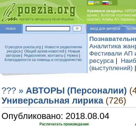
укр
рус
Архивные разделы:
АВТОР
архив
|
Золотой поэтически
поэтов
|
Клубы АП Украины
поиск
вход для авторов логин
Познавательн
Аналитика жан
О ресурсе poezia.org
|
Новости редколлегии
ресурса
|
Общий архив новостей
|
Новым
Фестивали АП 
авторам
|
Редколлегия, контакты
|
Нужно
|
ресурса
|
Наиб
Благодарности за помощь и сотрудничество
(выступлений)
???
»
АВТОРЫ (Персоналии)
(
Универсальная лирика
(726)
Опубликовано: 2018.08.04
Распечатать произведение