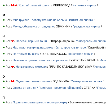
/
Крытый замшей гранит
/ МЕРТВОВОД /
Интимная лирика
/
М
/
Мне грустно - потому что мне не больно
/
Интимная лирика
/
/
Молчу, обжегшись о традицию
/ ОБЖИНКИ /
Гражданская лирика
/
Н
/
Налегке, черны и тощи...
/ Штрафная роща /
Универсальная лирик
/
Нас мало, товарищ, нас, может быть, трое иль пятеро
/ Ольвийский 
/
Не тоскует ни о ком
/ ДОЧЬ.НАБРОСОК /
Пейзажная лирика
/
/
Невинна и румяна, сплетается, резвясь
/ КУРОРТНЫЙ РОМАН /
Инт
/
Ночью шторм лютовал
/ ПЛАЧ ПО КАЗАЦКИМ ЛЮЛЬКАМ /
Универс
О
/
Одного не хватает толчка
/ ГОД БЫЧКА /
Универсальная лирика
/
/
Откуда он взялся? Прибился просоленной щепкой
/ СТЁПКА /
Поэмы
П
/
Поднимая глаза к реактивному росчерку
/ Воспоминание о фольклор