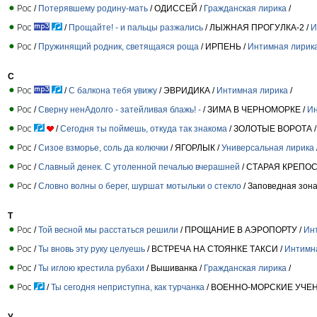
/
Потерявшему родину-мать
/ ОДИССЕЙ /
Гражданская лирика
/
/
Прощайте! - и пальцы разжались
/ ЛЫЖНАЯ ПРОГУЛКА-2 /
И
/
Пружинящий родник, светящаяся роща
/ ИРПЕНЬ /
Интимная лирик
С
/
С балкона тебя увижу
/ ЭВРИДИКА /
Интимная лирика
/
/
Сверну ненАдолго - затейливая блажь! -
/ ЗИМА В ЧЕРНОМОРКЕ /
Ин
/
Сегодня ты поймешь, откуда так знакома
/ ЗОЛОТЫЕ ВОРОТА 
/
Сизое взморье, соль да колючки
/ ЯГОРЛЫК /
Универсальная лирика
/
Славный денек. С утоленной печалью вчерашней
/ СТАРАЯ КРЕПОС
/
Словно волны о берег, шуршат мотыльки о стекло
/ Заповедная зона
Т
/
Той весной мы расстаться решили
/ ПРОЩАНИЕ В АЭРОПОРТУ /
Ин
/
Ты вновь эту руку целуешь
/ ВСТРЕЧА НА СТОЯНКЕ ТАКСИ /
Интимн
/
Ты иглою крестила рубахи
/ Вышиванка /
Гражданская лирика
/
/
Ты сегодня неприступна, как турчанка
/ ВОЕННО-МОРСКИЕ УЧЕНИ
У