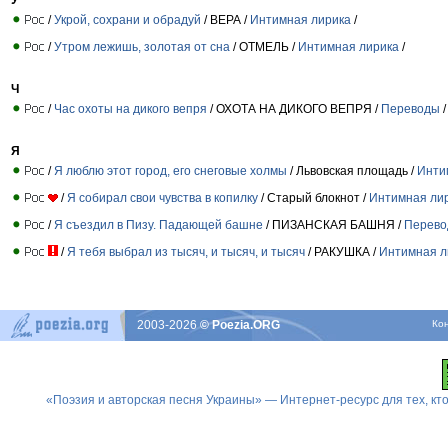
/
Укрой, сохрани и обрадуй
/ ВЕРА /
Интимная лирика
/
/
Утром лежишь, золотая от сна
/ ОТМЕЛЬ /
Интимная лирика
/
Ч
/
Час охоты на дикого вепря
/ ОХОТА НА ДИКОГО ВЕПРЯ /
Переводы
/
Я
/
Я люблю этот город, его снеговые холмы
/ Львовская площадь /
Инти
/
Я собирал свои чувства в копилку
/ Старый блокнот /
Интимная ли
/
Я съездил в Пизу. Падающей башне
/ ПИЗАНСКАЯ БАШНЯ /
Перев
/
Я тебя выбрал из тысяч, и тысяч, и тысяч
/ РАКУШКА /
Интимная л
2003-2026
© Poezia.ORG
Ко
«Поэзия и авторская песня Украины» — Интернет-ресурс для тех, к