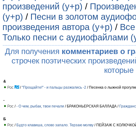
произведений (у+р)
/
Произведен
(у+р)
/
Песни в золотом аудиофо
произведения автора (у+р)
/
Все
Только песни с аудиофайлами (
Для получения
комментариев о г
строчек поэтических произведени
которые
&
/
"Прощайте!" - и пальцы разжались -2
/ Песенка о лыжной прогулке
-
/
- О чем, рыбак, твои печали
/ БРАКОНЬЕРСКАЯ БАЛЛАДА /
Гражданс
Б
/
Будто клавиша, слово запало. Терзаю молву
/ ПЕЙЗАЖ С КОЛЮЧКОЙ