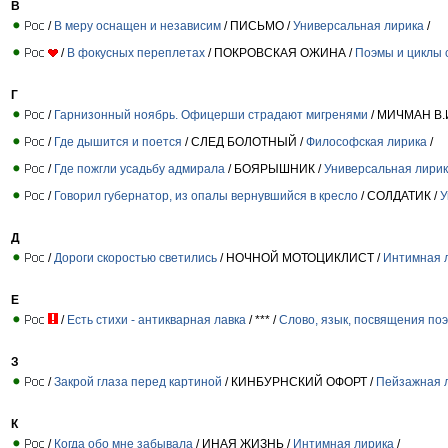
В
/
В меру оснащен и независим
/ ПИСЬМО /
Универсальная лирика
/
/
В фокусных переплетах
/ ПОКРОВСКАЯ ОЖИНА /
Поэмы и циклы 
Г
/
Гарнизонный ноябрь. Офицерши страдают мигренями
/ МИЧМАН В.И
/
Где дышится и поется
/ СЛЕД БОЛОТНЫЙ /
Философская лирика
/
/
Где пожгли усадьбу адмирала
/ БОЯРЫШНИК /
Универсальная лири
/
Говорил губернатор, из опалы вернувшийся в кресло
/ СОЛДАТИК /
У
Д
/
Дороги скоростью светились
/ НОЧНОЙ МОТОЦИКЛИСТ /
Интимная 
Е
/
Есть стихи - антикварная лавка
/ *** /
Слово, язык, посвящения по
З
/
Закрой глаза перед картиной
/ КИНБУРНСКИЙ ОФОРТ /
Пейзажная 
К
/
Когда обо мне забывала
/ ИНАЯ ЖИЗНЬ /
Интимная лирика
/