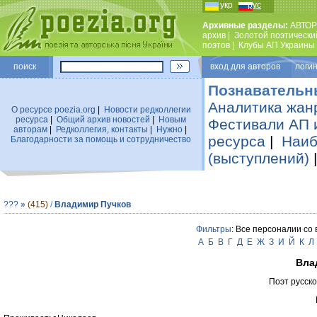
укр
рус
Архивные разделы:
АВТОР
архив
|
Золотой поэтически
поэтов
|
Клубы АП Украины
поиск
вход для авторов логин
Познавательн
Аналитика жан
О ресурсе poezia.org
|
Новости редколлегии
ресурса
|
Общий архив новостей
|
Новым
Фестивали АП 
авторам
|
Редколлегия, контакты
|
Нужно
|
ресурса
|
Наиб
Благодарности за помощь и сотрудничество
(выступлений)
???
»
(415)
/
Владимир Пучков
Фильтры
: Все персоналии со
А
Б
В
Г
Д
Е
Ж
З
И
Й
К
Л
Вла
Поэт русск