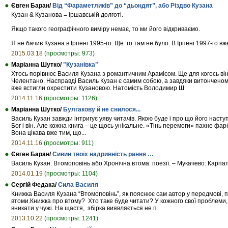
Євген Баран/
Від “Фараметликів” до “дьондят”, або Різдво Кузана
Кузан & Кузанова = іршавській долготі.
Якщо такого географічного виміру немає, то ми його відкриваємо.
Я не бачив Кузана в Ірпені 1995-го. Ще ’го там не було. В Ірпені 1997-го в
2015.03.18
(просмотры: 973)
Маріанна Шутко/
"Кузанівка"
Хтось порівнює Василя Кузана з романтичним Арамісом. Ще для когось він
Челентано. Насправді Василь Кузан є самим собою, а завдяки витонченому
вже встигли охрестити Кузановою. Натомість Володимир Ш
2014.11.16
(просмотры: 1126)
Маріанна Шутко/
Булгакову й не снилося...
Василь Кузан завжди інтригує уяву читачів. Якою буде і про що його наступ
Бог і він. Але кожна книга – це щось унікальне. «Тінь перемоги» пахне фар
Вона цікава вже тим, що...
2014.11.16
(просмотры: 911)
Євген Баран/
Сивин твоїх надривність рання …
Василь Кузан. Втомоповінь або Хронічна втома: поезії. – Мукачево: Карпатс
2014.01.19
(просмотры: 1104)
Сергій Федака/
Сила Василя
Книжка Василя Кузана “Втомоповінь”, як пояснює сам автор у передмові, 
втоми.Книжка про втому? Хто таке буде читати? У кожного свої проблеми, 
вникати у чужі. На щастя, збірка виявляється не п
2013.10.22
(просмотры: 1241)