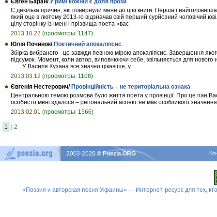
Євген Баран/
У римі кожній є доля прози
Є декілька причин, які повернули мене до цієї книги. Перша і найголовніша
який оце в лютому 2013-го відзначав свій перший сурйозний чоловічий юві
цілу сторінку із імені і прізвища поета «вас
2013.10.22
(просмотры: 1147)
Юлія Починок/
Поетичний апокаліпсис
Збірка вибраного - це завжди певною мірою апокаліпсис. Завершення якого
підсумок. Момент, коли автор, виповнюючи себе, звільняється для нового
У Василя Кузана все значно цікавіше, у
2013.03.12
(просмотры: 1108)
Євгенія Нестерович/
Провінційність – не територіальна ознака
Центральною темою розмови було життя поета у провінції. Про це пан Вас
особисто мені здалося – регіональний аспект не має особливого значення 
2013.02.01
(просмотры: 1566)
1
|
2
2003-2026
© Poezia.ORG
Ко
«Поэзия и авторская песня Украины» — Интернет-ресурс для тех, к