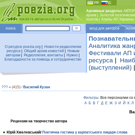
укр
рус
Архивные разделы:
АВТОР
архив
|
Золотой поэтически
поэтов
|
Клубы АП Украины
поиск
вход для авторов логин
Познавательн
Аналитика жан
О ресурсе poezia.org
|
Новости редколлегии
ресурса
|
Общий архив новостей
|
Новым
Фестивали АП 
авторам
|
Редколлегия, контакты
|
Нужно
|
ресурса
|
Наиб
Благодарности за помощь и сотрудничество
(выступлений)
???
»
(415)
/
Василий Кузан
Фильтры
: Все персоналии со
А
Б
В
Г
Д
Е
Ж
З
И
Й
К
Л
Ва
Рецензии на творчество автора
Юрій Хмелевський/
Поетична гостина у карпатського лицаря слова