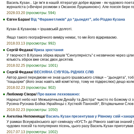
Василь Кузан... Це ім’я в нашій літературі добре відоме - як чудового по
журналіста («Вечірні розмови з Оксаною Луцишиною»). Але поезія бере го
2028.03.20
(просмотры: 594)
Євген Баран/
Від “Фараметликів” до “дьондят”, або Різдво Кузана
Кузан & Кузанова = іршавській долготі.
Якщо такого географічного виміру немає, то ми його відкриваємо.
2018.03.13
(просмотры: 992)
Сергій Федака/
Криза зростання
У творчості В.Кузана збірка віршів "Сингулярність" є незвичною через ціл
кількість збірок вже сягає двох десятків.
2018.02.25
(просмотры: 1001)
Сергій Федака/
ВЕСНЯНА СУВ’ЯЗЬ РІДНИХ СЛІВ
Автор даної передмови не знав цього іршавського слівця – “дьондята”, то
“пацьорки” (його знає навіть мій комп’ютер, тому не підкреслює) дещо кол
2018.02.23
(просмотры: 902)
Любомир Сікора/
Про важне лехковажно:
Нарешті небо нат Межьеріччьом Дунайу та Дністра* чьисто по Божому с
Русина-Руснака-Бойка-Украйінцьі с Хусткойі Панонійі*, Вітцівшчьини Слов
2018.02.23
(просмотры: 1050)
Ангеліна Непомняща/
Василь Кузан презентував у Рівному свій «зака
У рамках Всеукраїнського арт-семінару «КУСТ» до Рівного завітав знаний
чудових поезій та популярних пісень, цього разу Василь Кузан приготува
2017.07.13
(просмотры: 1002)