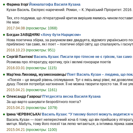
Фарина Ігор/
Йокнапатофа Василя Кузана
Кузан Василь. Експрес-наречений. Роман, – К.:Україський Пріоритет. 2016.
Тих, хто подумав, що літературний критик вирішив якимось чином поставит
Не маю
2017.04.08
(просмотры: 1068)
Богдан ЗАВІДНЯК/
«Хочу бути Нарцисом»
Нова поетична збірка, за рахунком вже двадцята, відомого українського 
приблизно так само, як і поет – поетичні обрії світу, що спалахують і гасн
2016.10.23
(просмотры: 951)
Сергій Пантюк/
Василь Кузан: Писати про тілесне не є гріхом, так само як
Розмова про літературу, еротику, гріх і великі гонорари поетів
2016.03.01
(просмотры: 1115)
Мар’яна Лиховид, музикознавець/
Поет Василь Кузан – людина, що пок
«Поезія – це вищий рівень спілкування. Тут є якісь вищі рівні, які дозвол
душу. Поезія потребує натхнення. Її не можна творити просто так. Я не уя
2015.04.21
(просмотры: 1161)
Олександр Гаврош/
П’ятдесята весна Василя Кузана
За що варто шанувати безробітного поета?
2015.04.21
(просмотры: 1079)
Ірина ЧЕРВІНСЬКА/
Василь Кузан: “У тихому болоті можуть водитися ч
Василь Кузан — поет непересічний хоча б тому, що він прийшов у літерат
митця. Мабуть, тому його поезії так легко читаються, а інтимна лірика за
2015.04.21
(просмотры: 1100)