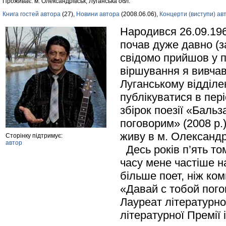
Проживає: м. Олександрівськ, Луганська обл.
Книга гостей автора
(27),
Новини автора
(2008.06.06),
Концерти (виступи) ав
Народився 26.09.1960
почав дуже давно (за
свідомо прийшов у п
віршування я вивчав 
Луганському відділе
публікуватися в пер
збірок поезії «Баль
поговорим» (2008 р.
живу в м. Олександр
Сторінку підтримує:
автор
Десь років п’ять то
часу мене частіше н
більше поет, ніж ко
«Давай с тобой пого
Лауреат літературної
літературної Премії