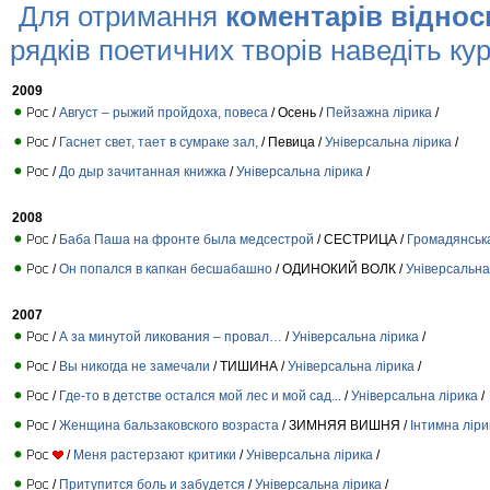
Для отримання
коментарів віднос
рядків поетичних творів наведіть кур
2009
/
Август – рыжий пройдоха, повеса
/ Осень /
Пейзажна лірика
/
/
Гаснет свет, тает в сумраке зал,
/ Певица /
Універсальна лірика
/
/
До дыр зачитанная книжка
/
Універсальна лірика
/
2008
/
Баба Паша на фронте была медсестрой
/ СЕСТРИЦА /
Громадянська
/
Он попался в капкан бесшабашно
/ ОДИНОКИЙ ВОЛК /
Універсальна
2007
/
А за минутой ликования – провал…
/
Універсальна лірика
/
/
Вы никогда не замечали
/ ТИШИНА /
Універсальна лірика
/
/
Где-то в детстве остался мой лес и мой сад...
/
Універсальна лірика
/
/
Женщина бальзаковского возраста
/ ЗИМНЯЯ ВИШНЯ /
Інтимна ліри
/
Меня растерзают критики
/
Універсальна лірика
/
/
Притупится боль и забудется
/
Універсальна лірика
/