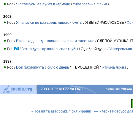
/
Я останусь без рубля в кармане
/
Універсальна лірика
/
2003
/
Я пытался не раз средь мирской суеты
/ Я ВЫБИРАЮ ЛЮБОВЬ /
Філ
1999
/
В переходе подземном на шальном сквозняке
/ СЛЕПОЙ МУЗЫКАНТ
/
Ветер дул в архангельские трубы
/ О доброй душе /
Універсальна 
1997
/
Все! Захлопнута с силою дверь
/ БРОШЕННОЙ /
Інтимна лірика
/
2003-2026
© Poezia.ORG
Концепцiя
Микола 
«Поезія та авторська пісня України» — Інтернет-ресурс для