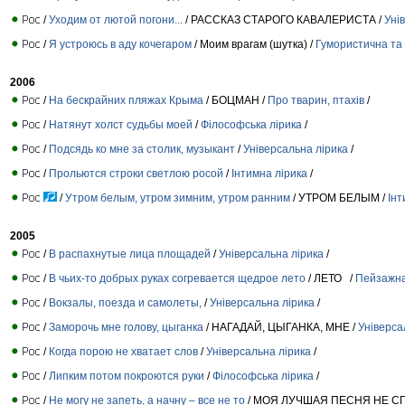
/
Уходим от лютой погони...
/ РАССКАЗ СТАРОГО КАВАЛЕРИСТА /
Уні
/
Я устроюсь в аду кочегаром
/ Моим врагам (шутка) /
Гумористична та 
2006
/
На бескрайних пляжах Крыма
/ БОЦМАН /
Про тварин, птахів
/
/
Натянут холст судьбы моей
/
Філософська лірика
/
/
Подсядь ко мне за столик, музыкант
/
Універсальна лірика
/
/
Прольются строки светлою росой
/
Інтимна лірика
/
/
Утром белым, утром зимним, утром ранним
/ УТРОМ БЕЛЫМ /
Інт
2005
/
В распахнутые лица площадей
/
Універсальна лірика
/
/
В чьих-то добрых руках согревается щедрое лето
/ ЛЕТО /
Пейзажна
/
Вокзалы, поезда и самолеты,
/
Універсальна лірика
/
/
Заморочь мне голову, цыганка
/ НАГАДАЙ, ЦЫГАНКА, МНЕ /
Універса
/
Когда порою не хватает слов
/
Універсальна лірика
/
/
Липким потом покроются руки
/
Філософська лірика
/
/
Не могу не запеть, а начну – все не то
/ МОЯ ЛУЧШАЯ ПЕСНЯ НЕ СП