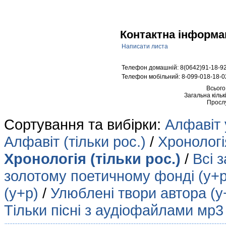
Контактна інформа
Написати листа
Телефон домашній: 8(0642)91-18-9
Телефон мобільний: 8-099-018-18-0
Всього
Загальна кільк
Просл
Сортування та вибірки:
Алфавіт 
Алфавіт (тільки рос.)
/
Хронологія
Хронологія (тільки рос.)
/
Всі з
золотому поетичному фонді (у+р
(у+р)
/
Улюблені твори автора (у
Тільки пісні з аудіофайлами мр3