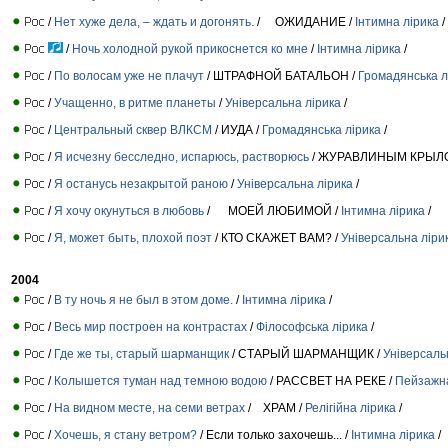
/
Нет хуже дела, – ждать и догонять.
/ ОЖИДАНИЕ /
Інтимна лірика
/
/
Ночь холодной рукой прикоснется ко мне
/
Інтимна лірика
/
/
По волосам уже не плачут
/ ШТРАФНОЙ БАТАЛЬОН /
Громадянська л
/
Учащенно, в ритме планеты
/
Універсальна лірика
/
/
Центральный сквер ВЛКСМ
/ ИУДА /
Громадянська лірика
/
/
Я исчезну бесследно, испарюсь, растворюсь
/ ЖУРАВЛИНЫМ КРЫЛ
/
Я останусь незакрытой раною
/
Універсальна лірика
/
/
Я хочу окунуться в любовь
/ МОЕЙ ЛЮБИМОЙ /
Інтимна лірика
/
/
Я, может быть, плохой поэт
/ КТО СКАЖЕТ ВАМ? /
Універсальна ліри
2004
/
В ту ночь я не был в этом доме.
/
Інтимна лірика
/
/
Весь мир построен на контрастах
/
Філософська лірика
/
/
Где же ты, старый шарманщик
/ СТАРЫЙ ШАРМАНЩИК /
Універсаль
/
Колышется туман над темною водою
/ РАССВЕТ НА РЕКЕ /
Пейзажна
/
На видном месте, на семи ветрах
/ ХРАМ /
Релігійна лірика
/
/
Хочешь, я стану ветром?
/ Если только захочешь... /
Інтимна лірика
/