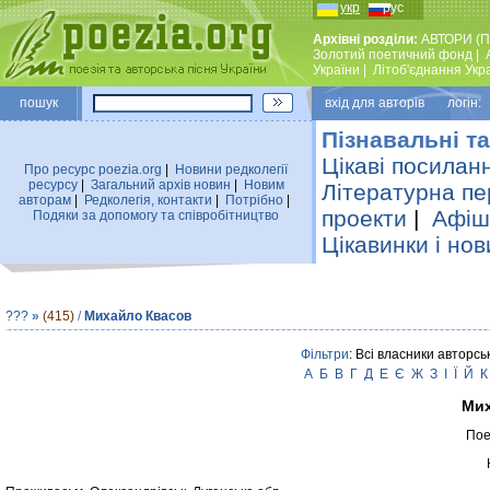
укр
рус
Архівні розділи:
АВТОРИ (П
Золотий поетичний фонд
|
України
|
Лiтоб'єднання Укр
пошук
вхiд для авторiв логін:
Пізнавальні та
Цікаві посилан
Про ресурс poezia.org
|
Новини редколегiї
ресурсу
|
Загальний архiв новин
|
Новим
Літературна пе
авторам
|
Редколегiя, контакти
|
Потрiбно
|
проекти
|
Афіша
Подяки за допомогу та співробітництво
Цікавинки і нов
???
»
(415)
/
Михайло Квасов
Фільтри
: Всі власники авторсь
А
Б
В
Г
Д
Е
Є
Ж
З
І
Ї
Й
К
Мих
Пое