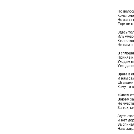
По волос
Коль голо
Но живы м
Еще не к
Здесь тол
Иль умере
Кто по ко
Не нам с 
В сплошно
Приняв н
Уходим м
Уже давн
Врага в е
И нам сам
Штыками 
Кому-то в
Живем от 
Воюем за
Не чувст
За тех, к
Здесь тол
И нет дор
За спина
Наш загр