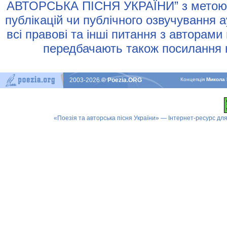
АВТОРСЬКА ПIСНЯ УКРАЇНИ” з метою р
публiкацiй чи публiчного озвучування 
всi правовi та iншi питання з авторами
передбачають також посилання н
2003-2026
© Poezia.ORG
Концепцiя
Микола 
«Поезія та авторська пісня України» — Інтернет-ресурс для