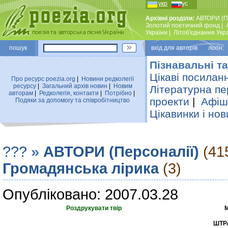
укр
рус
Архівні розділи:
АВТОРИ (П
Золотий поетичний фонд
|
України
|
Лiтоб'єднання Укр
пошук
вхiд для авторiв логін:
Пізнавальні та
Цікаві посилан
Про ресурс poezia.org
|
Новини редколегiї
ресурсу
|
Загальний архiв новин
|
Новим
Літературна пе
авторам
|
Редколегiя, контакти
|
Потрiбно
|
проекти
|
Афіша
Подяки за допомогу та співробітництво
Цікавинки і нов
???
»
АВТОРИ (Персоналії)
(41
Громадянська лірика
(3)
Опубліковано: 2007.03.28
Роздрукувати твір
М
ШТР