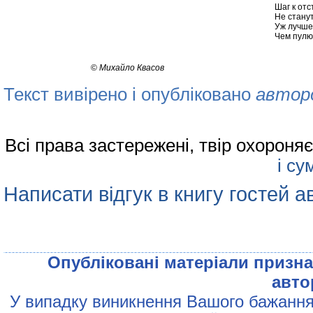
Шаг к отс
Не стану
Уж лучше
Чем пулю 
©
Михайло Квасов
Текст вивірено і опубліковано
автор
Всі права застережені, твір охорон
і су
Написати відгук в книгу гостей а
Опублiкованi матерiали признач
авто
У випадку виникнення Вашого бажання 