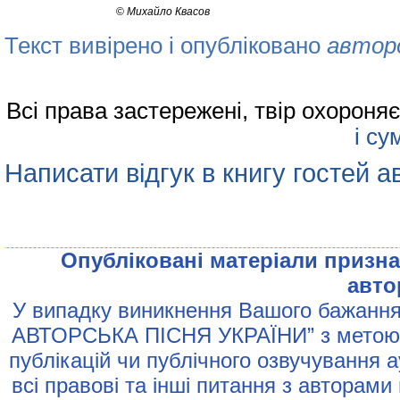
©
Михайло Квасов
Текст вивірено і опубліковано
автор
Всі права застережені, твір охорон
і су
Написати відгук в книгу гостей а
Опублiкованi матерiали признач
авто
У випадку виникнення Вашого бажання 
АВТОРСЬКА ПIСНЯ УКРАЇНИ” з метою р
публiкацiй чи публiчного озвучування 
всi правовi та iншi питання з авторами