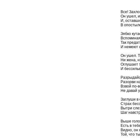
Все! Захло
Он ушел, и
И, оставши
В опостыл
Зябко кута
Вспоминая
Так предат
И немеют о
Он ушел. Т
Ни жена, н
Оглушает 
И бессиль
Разрыдайся
Разорви н
Взвой по-в
Не давай 
Заглуши в 
Страх бес
Вытри сле
Шаг навст
Выше голов
Есть в теб
Видно, он 
Той, что т