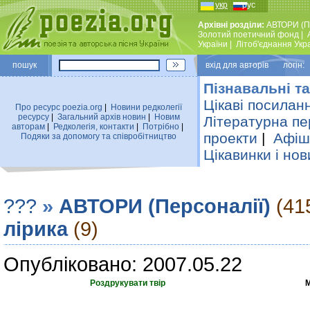
укр
рус
Архівні розділи:
АВТОРИ (П
Золотий поетичний фонд
|
України
|
Лiтоб'єднання Укр
пошук
вхiд для авторiв логін:
Пізнавальні та
Цікаві посилан
Про ресурс poezia.org
|
Новини редколегiї
ресурсу
|
Загальний архiв новин
|
Новим
Літературна пе
авторам
|
Редколегiя, контакти
|
Потрiбно
|
проекти
|
Афіша
Подяки за допомогу та співробітництво
Цікавинки і нов
???
»
АВТОРИ (Персоналії)
(41
лірика
(9)
Опубліковано: 2007.05.22
Роздрукувати твір
М