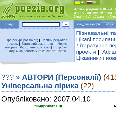
укр
рус
Архівні розділи:
АВТОРИ (П
Золотий поетичний фонд
|
України
|
Лiтоб'єднання Укр
пошук
вхiд для авторiв логін:
Пізнавальні та
Цікаві посилан
Про ресурс poezia.org
|
Новини редколегiї
ресурсу
|
Загальний архiв новин
|
Новим
Літературна пе
авторам
|
Редколегiя, контакти
|
Потрiбно
|
проекти
|
Афіша
Подяки за допомогу та співробітництво
Цікавинки і нов
???
»
АВТОРИ (Персоналії)
(41
Універсальна лірика
(22)
Опубліковано: 2007.04.10
Роздрукувати твір
М