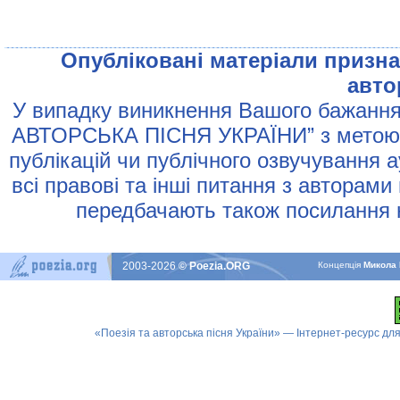
Опублiкованi матерiали признач
авто
У випадку виникнення Вашого бажання 
АВТОРСЬКА ПIСНЯ УКРАЇНИ” з метою р
публiкацiй чи публiчного озвучування 
всi правовi та iншi питання з авторами
передбачають також посилання н
2003-2026
© Poezia.ORG
Концепцiя
Микола 
«Поезія та авторська пісня України» — Інтернет-ресурс для