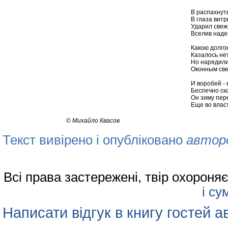
В распахнут
В глаза вит
Ударил свеж
Вселив наде
Какою долго
Казалось нет
Но нарядили
Оконным све
И воробей -
Беспечно ск
Он зиму пер
Еще во влас
©
Михайло Квасов
Текст вивірено і опубліковано
автор
Всі права застережені, твір охорон
і су
Написати відгук в книгу гостей а