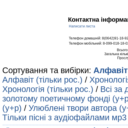
Контактна інформа
Написати листа
Телефон домашній: 8(0642)91-18-9
Телефон мобільний: 8-099-018-18-0
Всього
Загальна кільк
Просл
Сортування та вибірки:
Алфавіт 
Алфавіт (тільки рос.)
/
Хронологія
Хронологія (тільки рос.)
/
Всі за 
золотому поетичному фонді (у+р
(у+р)
/
Улюблені твори автора (у
Тільки пісні з аудіофайлами мр3