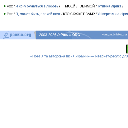
/
Я хочу окунуться в любовь
/ МОЕЙ ЛЮБИМОЙ /
Інтимна лірика
/
/
Я, может быть, плохой поэт
/ КТО СКАЖЕТ ВАМ? /
Універсальна ліри
2003-2026
© Poezia.ORG
Концепцiя
Микола 
«Поезія та авторська пісня України» — Інтернет-ресурс для