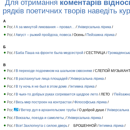
Для отримання
коментарів віднос
рядків поетичних творів наведіть кур
А
/
А за минутой ликования – провал…
/
Універсальна лірика
/
/
Август – рыжий пройдоха, повеса
/ Осень /
Пейзажна лірика
/
Б
/
Баба Паша на фронте была медсестрой
/ СЕСТРИЦА /
Громадянська
В
/
В переходе подземном на шальном сквозняке
/ СЛЕПОЙ МУЗЫКАНТ
/
В распахнутые лица площадей
/
Універсальна лірика
/
/
В ту ночь я не был в этом доме.
/
Інтимна лірика
/
/
В чьих-то добрых руках согревается щедрое лето
/ ЛЕТО /
Пейзажна
/
Весь мир построен на контрастах
/
Філософська лірика
/
/
Ветер дул в архангельские трубы
/ О доброй душе /
Універсальна 
/
Вокзалы, поезда и самолеты,
/
Універсальна лірика
/
/
Все! Захлопнута с силою дверь
/ БРОШЕННОЙ /
Інтимна лірика
/