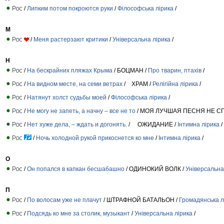
/
Липким потом покроются руки
/
Філософська лірика
/
М
/
Меня растерзают критики
/
Універсальна лірика
/
Н
/
На бескрайних пляжах Крыма
/ БОЦМАН /
Про тварин, птахів
/
/
На видном месте, на семи ветрах
/ ХРАМ /
Релігійна лірика
/
/
Натянут холст судьбы моей
/
Філософська лірика
/
/
Не могу не запеть, а начну – все не то
/ МОЯ ЛУЧШАЯ ПЕСНЯ НЕ СП
/
Нет хуже дела, – ждать и догонять.
/ ОЖИДАНИЕ /
Інтимна лірика
/
/
Ночь холодной рукой прикоснется ко мне
/
Інтимна лірика
/
О
/
Он попался в капкан бесшабашно
/ ОДИНОКИЙ ВОЛК /
Універсальна
П
/
По волосам уже не плачут
/ ШТРАФНОЙ БАТАЛЬОН /
Громадянська л
/
Подсядь ко мне за столик, музыкант
/
Універсальна лірика
/