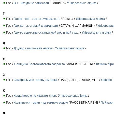
/
Вы никогда не замечали
/ ТИШИНА /
Універсальна лірика
/
Г
/
Гаснет свет, тает в сумраке зал,
/ Певица /
Універсальна лірика
/
/
Где же ты, старый шарманщик
/ СТАРЫЙ ШАРМАНЩИК /
Універсаль
/
Где-то в детстве остался мой лес и мой сад...
/
Універсальна лірика
/
Д
/
До дыр зачитанная книжка
/
Універсальна лірика
/
Ж
/
Женщина бальзаковского возраста
/ ЗИМНЯЯ ВИШНЯ /
Інтимна ліри
З
/
Заморочь мне голову, цыганка
/ НАГАДАЙ, ЦЫГАНКА, МНЕ /
Універса
К
/
Когда порою не хватает слов
/
Універсальна лірика
/
/
Колышется туман над темною водою
/ РАССВЕТ НА РЕКЕ /
Пейзажна
Л