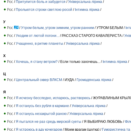
/
Притупится боль и забудется
/
Універсальна лірика
/
/
Прольются строки светлою росой
/
Інтимна лірика
/
У
/
Утром белым, утром зимним, утром ранним
/ УТРОМ БЕЛЫМ /
Інт
/
Уходим от лютой погони...
/ РАССКАЗ СТАРОГО КАВАЛЕРИСТА /
Уні
/
Учащенно, в ритме планеты
/
Універсальна лірика
/
Х
/
Хочешь, я стану ветром?
/ Если только захочешь... /
Інтимна лірика
/
Ц
/
Центральный сквер ВЛКСМ
/ ИУДА /
Громадянська лірика
/
Я
/
Я исчезну бесследно, испарюсь, растворюсь
/ ЖУРАВЛИНЫМ КРЫЛ
/
Я останусь без рубля в кармане
/
Універсальна лірика
/
/
Я останусь незакрытой раною
/
Універсальна лірика
/
/
Я пытался не раз средь мирской суеты
/ Я ВЫБИРАЮ ЛЮБОВЬ /
Філ
/
Я устроюсь в аду кочегаром
/ Моим врагам (шутка) /
Гумористична та 