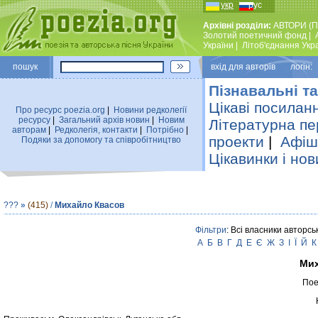
укр
рус
Архівні розділи:
АВТОРИ (П
Золотий поетичний фонд
|
України
|
Лiтоб'єднання Укр
пошук
вхiд для авторiв логін:
Пізнавальні та
Цікаві посилан
Про ресурс poezia.org
|
Новини редколегiї
ресурсу
|
Загальний архiв новин
|
Новим
Літературна пе
авторам
|
Редколегiя, контакти
|
Потрiбно
|
проекти
|
Афіша
Подяки за допомогу та співробітництво
Цікавинки і нов
???
»
(415)
/
Михайло Квасов
Фільтри
: Всі власники авторсь
А
Б
В
Г
Д
Е
Є
Ж
З
І
Ї
Й
К
Мих
Пое