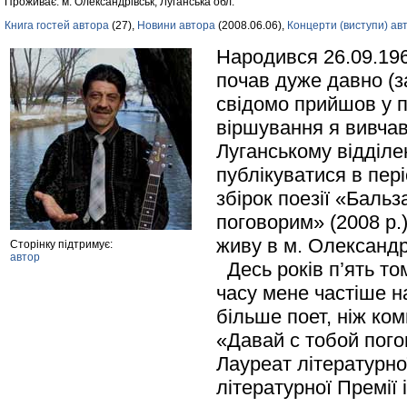
Проживає: м. Олександрівськ, Луганська обл.
Книга гостей автора
(27),
Новини автора
(2008.06.06),
Концерти (виступи) ав
Народився 26.09.1960
почав дуже давно (за
свідомо прийшов у п
віршування я вивчав 
Луганському відділе
публікуватися в пер
збірок поезії «Баль
поговорим» (2008 р.
живу в м. Олександр
Сторінку підтримує:
автор
Десь років п’ять то
часу мене частіше н
більше поет, ніж ко
«Давай с тобой пого
Лауреат літературної
літературної Премії