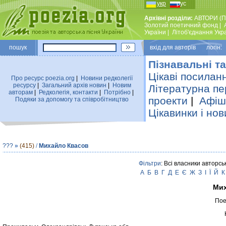
укр
рус
Архівні розділи:
АВТОРИ (П
Золотий поетичний фонд
|
України
|
Лiтоб'єднання Укр
пошук
вхiд для авторiв логін:
Пізнавальні та
Цікаві посилан
Про ресурс poezia.org
|
Новини редколегiї
ресурсу
|
Загальний архiв новин
|
Новим
Літературна пе
авторам
|
Редколегiя, контакти
|
Потрiбно
|
проекти
|
Афіша
Подяки за допомогу та співробітництво
Цікавинки і нов
???
»
(415)
/
Михайло Квасов
Фільтри
: Всі власники авторсь
А
Б
В
Г
Д
Е
Є
Ж
З
І
Ї
Й
К
Мих
Пое