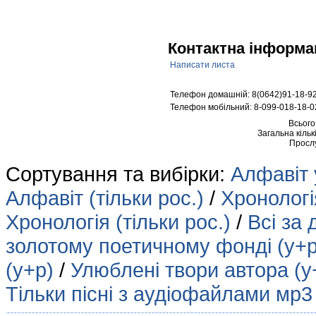
Контактна інформа
Написати листа
Телефон домашній: 8(0642)91-18-9
Телефон мобільний: 8-099-018-18-0
Всього
Загальна кільк
Просл
Сортування та вибірки:
Алфавіт 
Алфавіт (тільки рос.)
/
Хронологія
Хронологія (тільки рос.)
/
Всі за 
золотому поетичному фонді (у+р
(у+р)
/
Улюблені твори автора (у
Тільки пісні з аудіофайлами мр3