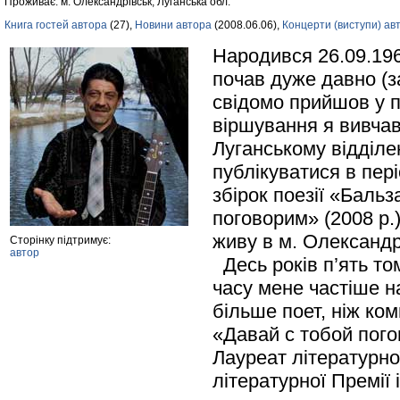
Проживає: м. Олександрівськ, Луганська обл.
Книга гостей автора
(27),
Новини автора
(2008.06.06),
Концерти (виступи) ав
Народився 26.09.1960
почав дуже давно (за
свідомо прийшов у п
віршування я вивчав 
Луганському відділе
публікуватися в пер
збірок поезії «Баль
поговорим» (2008 р.
живу в м. Олександр
Сторінку підтримує:
автор
Десь років п’ять то
часу мене частіше н
більше поет, ніж ко
«Давай с тобой пого
Лауреат літературної
літературної Премії