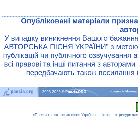
Опублiкованi матерiали признач
авто
У випадку виникнення Вашого бажання 
АВТОРСЬКА ПIСНЯ УКРАЇНИ” з метою р
публiкацiй чи публiчного озвучування 
всi правовi та iншi питання з авторами
передбачають також посилання н
2003-2026
© Poezia.ORG
Концепцiя
Микола 
«Поезія та авторська пісня України» — Інтернет-ресурс для