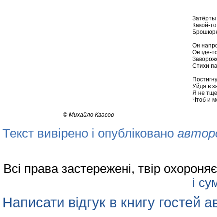
Затёрты 
Какой-т
Брошюрку
Он напро
Он где-то
Заворож
Стихи па
Постигну
Уйдя в з
Я не тще
Чтоб и м
©
Михайло Квасов
Текст вивірено і опубліковано
автор
Всі права застережені, твір охорон
і су
Написати відгук в книгу гостей а