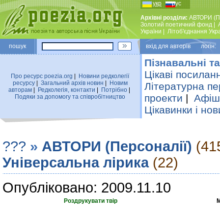
укр
рус
Архівні розділи:
АВТОРИ (П
Золотий поетичний фонд
|
України
|
Лiтоб'єднання Укр
пошук
вхiд для авторiв логін:
Пізнавальні та
Цікаві посилан
Про ресурс poezia.org
|
Новини редколегiї
ресурсу
|
Загальний архiв новин
|
Новим
Літературна пе
авторам
|
Редколегiя, контакти
|
Потрiбно
|
проекти
|
Афіша
Подяки за допомогу та співробітництво
Цікавинки і нов
???
»
АВТОРИ (Персоналії)
(41
Універсальна лірика
(22)
Опубліковано: 2009.11.10
Роздрукувати твір
М